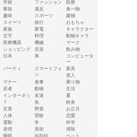
学校
ファッション
医療
事故
違反
食べ物
趣味
スポーツ
建物
スイーツ
旅行
おもちゃ
家族
家電
キャラクター
文字
料理
動物キャラ
医療機器
機械
マーク
ショッピング
音楽
飲み物
日本
車
コンピュータ
ー
パーティ
スマートフォ
家具
ン
老人
マナー
食事
乗り物
若者
動物
生活
インターネッ
友達
夏
ト
魚
軽食
災害
野菜
お正月
人体
受験
恋愛
運動
冬
科学
表情
美術
掃除
睡眠
似顔絵
ペット