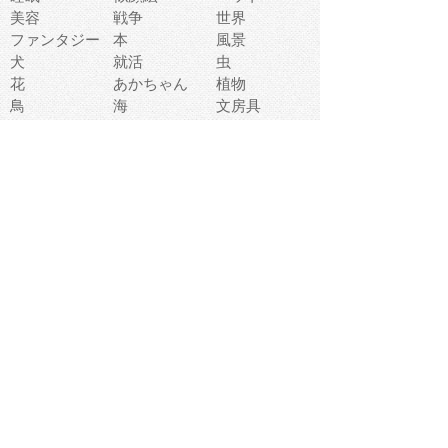
美容
戦争
世界
ファンタジー
本
風景
犬
就活
虫
花
あかちゃん
植物
鳥
海
文房具
食材
お風呂
フルーツ
干支
お年賀状
マスク
調味料
猫
物語
介護
南国
ウェディング
ランドマーク
環境問題
髪
スポーツ用具
書類
クリスマス
夏休み
怪我
テンプレート
メディア
食器
お祭り
政治
中年
座布団
映画
メッセージ
電車
ゴミ
楽器
パン
宗教
幼稚園
エネルギー
引越し
農業
自転車
オリンピック
飾り
お寿司
POP
食べ物キャラ
ダンス