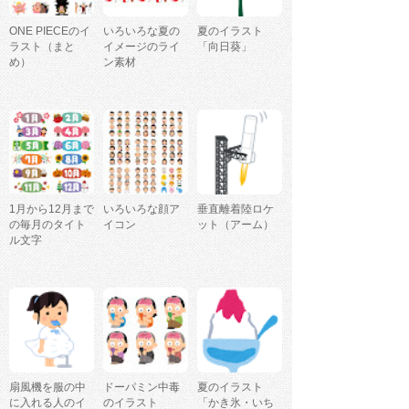
ONE PIECEのイ
いろいろな夏の
夏のイラスト
ラスト（まと
イメージのライ
「向日葵」
め）
ン素材
1月から12月まで
いろいろな顔ア
垂直離着陸ロケ
の毎月のタイト
イコン
ット（アーム）
ル文字
扇風機を服の中
ドーパミン中毒
夏のイラスト
に入れる人のイ
のイラスト
「かき氷・いち