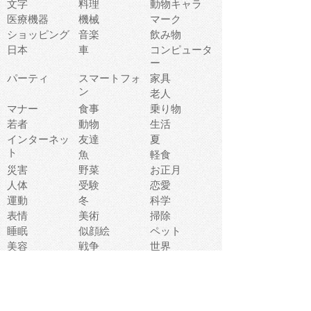
文字
料理
動物キャラ
医療機器
機械
マーク
ショッピング
音楽
飲み物
日本
車
コンピュータ
ー
パーティ
スマートフォ
家具
ン
老人
マナー
食事
乗り物
若者
動物
生活
インターネッ
友達
夏
ト
魚
軽食
災害
野菜
お正月
人体
受験
恋愛
運動
冬
科学
表情
美術
掃除
睡眠
似顔絵
ペット
美容
戦争
世界
ファンタジー
本
風景
犬
就活
虫
花
あかちゃん
植物
鳥
海
文房具