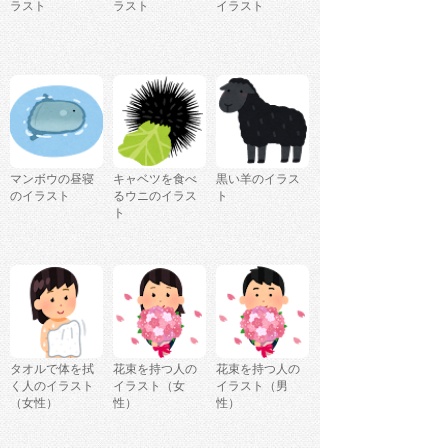
ラスト
ラスト
イラスト
マンボウの昼寝
キャベツを食べ
黒い羊のイラス
のイラスト
るウニのイラス
ト
ト
タオルで体を拭
花束を持つ人の
花束を持つ人の
く人のイラスト
イラスト（女
イラスト（男
（女性）
性）
性）