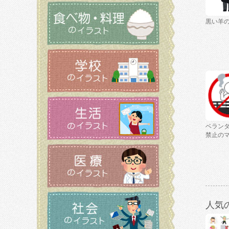
黒い羊
ベラン
禁止の
人気