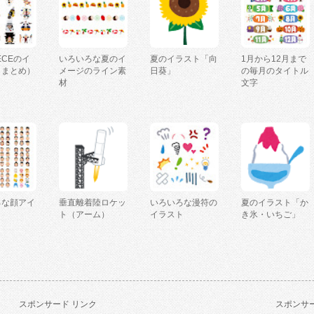
IECEのイ
いろいろな夏のイ
夏のイラスト「向
1月から12月まで
（まとめ）
メージのライン素
日葵」
の毎月のタイトル
材
文字
ろな顔アイ
垂直離着陸ロケッ
いろいろな漫符の
夏のイラスト「か
ト（アーム）
イラスト
き氷・いちご」
スポンサード リンク
スポンサー