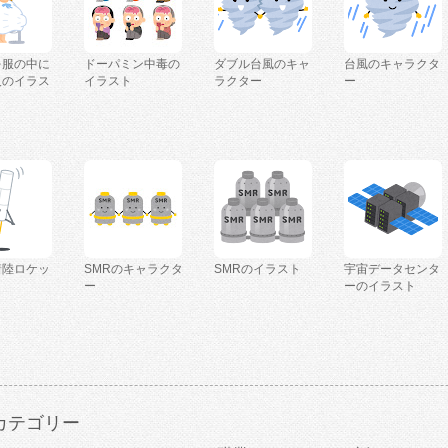
を服の中に
ドーパミン中毒の
ダブル台風のキャ
台風のキャラクタ
人のイラス
イラスト
ラクター
ー
着陸ロケッ
SMRのキャラクタ
SMRのイラスト
宇宙データセンタ
ー
ーのイラスト
カテゴリー