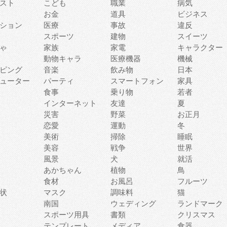
スト
こども
職業
病気
お金
道具
ビジネス
ション
医療
事故
違反
スポーツ
建物
スイーツ
ゃ
家族
家電
キャラクター
動物キャラ
医療機器
機械
ピング
音楽
飲み物
日本
ューター
パーティ
スマートフォン
家具
食事
乗り物
若者
インターネット
友達
夏
災害
野菜
お正月
恋愛
運動
冬
美術
掃除
睡眠
美容
戦争
世界
風景
犬
就活
あかちゃん
植物
鳥
食材
お風呂
フルーツ
状
マスク
調味料
猫
南国
ウェディング
ランドマーク
スポーツ用具
書類
クリスマス
テンプレート
メディア
食器