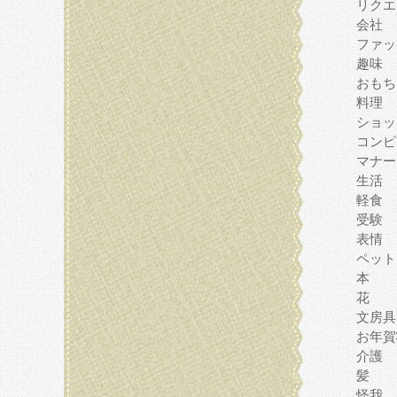
リクエ
会社
ファッ
趣味
おもち
料理
ショッ
コンピ
マナー
生活
軽食
受験
表情
ペット
本
花
文房具
お年賀
介護
髪
怪我