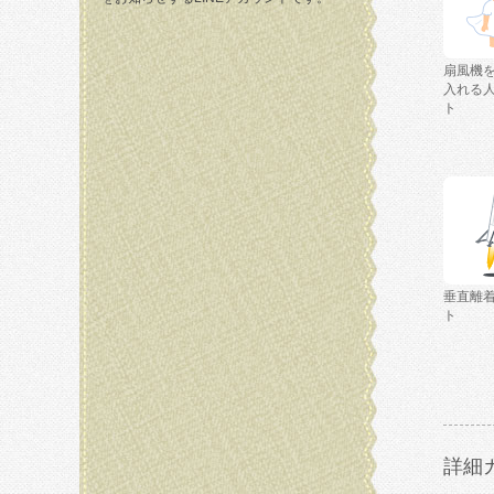
扇風機
入れる
ト
垂直離
ト
詳細