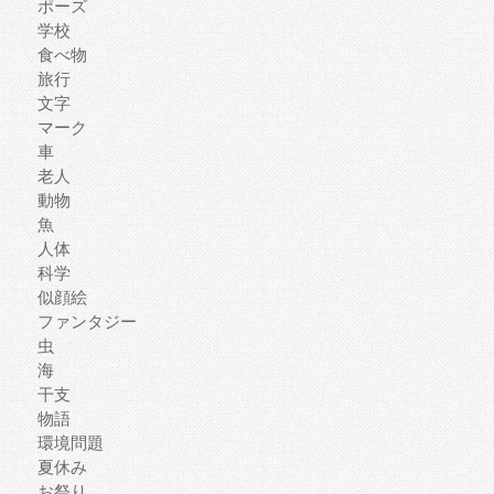
ポーズ
学校
食べ物
旅行
文字
マーク
車
老人
動物
魚
人体
科学
似顔絵
ファンタジー
虫
海
干支
物語
環境問題
夏休み
お祭り