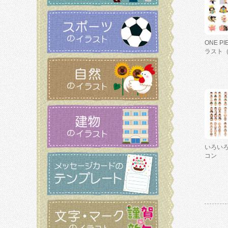
ONE P
ラスト
いろい
コン