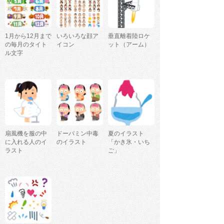
1月から12月まで
いろいろな顔ア
垂直離着陸ロケ
の毎月のタイト
イコン
ット（アーム）
ル文字
扇風機を服の中
ドーパミン中毒
夏のイラスト
に入れる人のイ
のイラスト
「かき氷・いち
ラスト
ご」