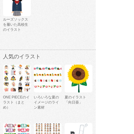
ルーズソックス
を履いた高校生
のイラスト
人気のイラスト
ONE PIECEのイ
いろいろな夏の
夏のイラスト
ラスト（まと
イメージのライ
「向日葵」
め）
ン素材