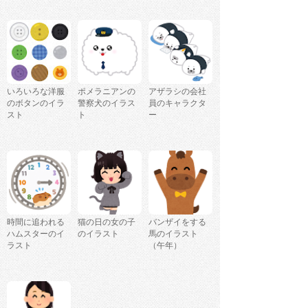
いろいろな洋服
ポメラニアンの
アザラシの会社
のボタンのイラ
警察犬のイラス
員のキャラクタ
スト
ト
ー
時間に追われる
猫の日の女の子
バンザイをする
ハムスターのイ
のイラスト
馬のイラスト
ラスト
（午年）