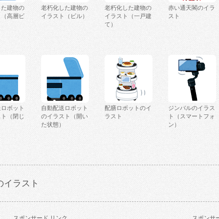
した建物の
老朽化した建物の
老朽化した建物の
赤い通天閣のイラ
ト（高層ビ
イラスト（ビル）
イラスト（一戸建
スト
て）
送ロボット
自動配送ロボット
配膳ロボットのイ
ジンバルのイラス
スト（閉じ
のイラスト（開い
ラスト
ト（スマートフォ
）
た状態）
ン）
のイラスト
スポンサード リンク
スポンサー