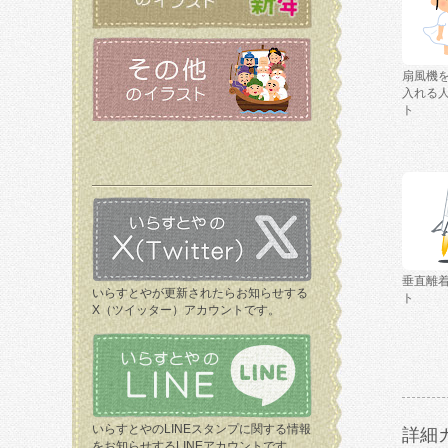
扇風機
入れる
ト
垂直離
いらすとやが更新されたらお知らせする
ト
X（ツイッター）アカウントです。
いらすとやのLINEスタンプに関する情報
詳細
をお知らせするLINEアカウントです。