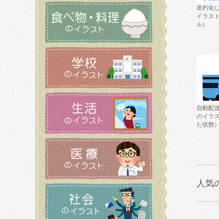
老朽化
イラス
ル）
自動配
のイラ
た状態
人気