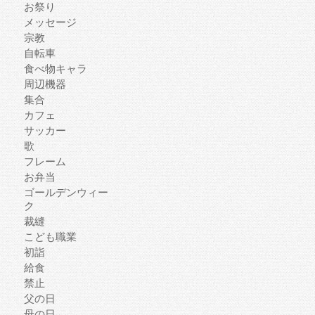
お祭り
メッセージ
宗教
自転車
食べ物キャラ
周辺機器
集合
カフェ
サッカー
歌
フレーム
お弁当
ゴールデンウィー
ク
裁縫
こども職業
初詣
給食
禁止
父の日
母の日