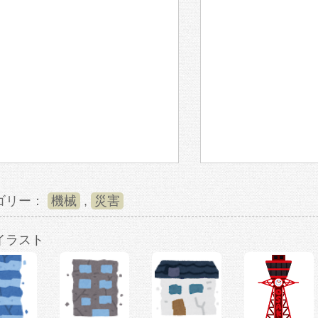
ゴリー：
機械
,
災害
イラスト