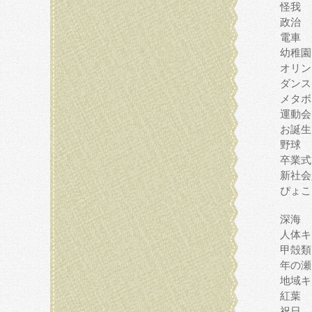
怪我
政治
電車
幼稚園
オリン
ダンス
メタボ
運動会
お誕生
野球
卒業式
新社会
ぴょこ
深海
人体キ
甲殻類
年の瀬
地域キ
紅葉
祝日