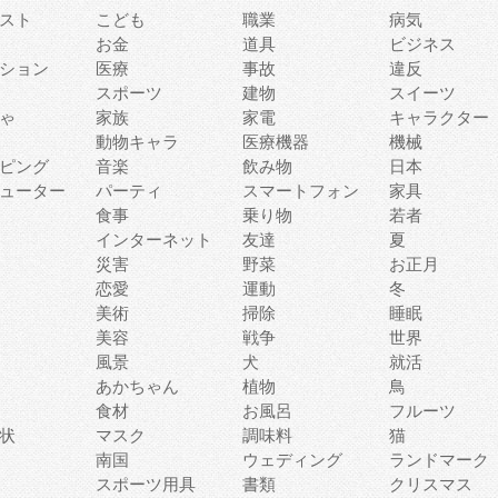
スト
こども
職業
病気
お金
道具
ビジネス
ション
医療
事故
違反
スポーツ
建物
スイーツ
ゃ
家族
家電
キャラクター
動物キャラ
医療機器
機械
ピング
音楽
飲み物
日本
ューター
パーティ
スマートフォン
家具
食事
乗り物
若者
インターネット
友達
夏
災害
野菜
お正月
恋愛
運動
冬
美術
掃除
睡眠
美容
戦争
世界
風景
犬
就活
あかちゃん
植物
鳥
食材
お風呂
フルーツ
状
マスク
調味料
猫
南国
ウェディング
ランドマーク
スポーツ用具
書類
クリスマス