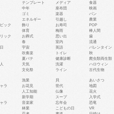
テンプレート
メディア
食器
中年
座布団
映画
ゴミ
楽器
パン
エネルギー
引越し
農業
ピック
飾り
お寿司
POP
体育
梅雨
棒人間
リック
お葬式
思い出
歯
春
室内
流通
日
宇宙
英語
バレンタイン
吹奏楽
トイレ
秋
夏バテ
健康診断
爬虫類両生類
人
天気
洗濯
ハロウィン
文化祭
ライン
古代生物
漁業
貝
あいさつ
ャラ
お花見
世代
地図
人工知能
仏像
花火
新学期
スープ
入学式
ャラ
音楽家
忘年会
恐竜
林業
こどもの日
VR
忍者
書道
日焼け