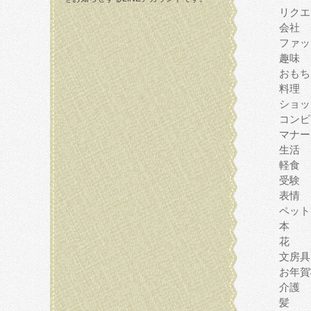
リクエ
会社
ファッ
趣味
おもち
料理
ショッ
コンピ
マナー
生活
軽食
受験
表情
ペット
本
花
文房具
お年賀
介護
髪