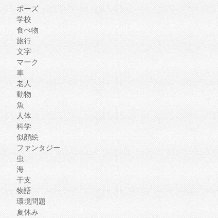
ポーズ
学校
食べ物
旅行
文字
マーク
車
老人
動物
魚
人体
科学
似顔絵
ファンタジー
虫
海
干支
物語
環境問題
夏休み