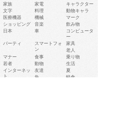
家族
家電
キャラクター
文字
料理
動物キャラ
医療機器
機械
マーク
ショッピング
音楽
飲み物
日本
車
コンピュータ
ー
パーティ
スマートフォ
家具
ン
老人
マナー
食事
乗り物
若者
動物
生活
インターネッ
友達
夏
ト
魚
軽食
災害
野菜
お正月
人体
受験
恋愛
運動
冬
科学
表情
美術
掃除
睡眠
似顔絵
ペット
美容
戦争
世界
ファンタジー
本
風景
犬
就活
虫