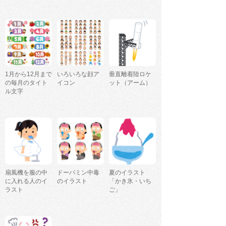
1月から12月まで
いろいろな顔ア
垂直離着陸ロケ
の毎月のタイト
イコン
ット（アーム）
ル文字
扇風機を服の中
ドーパミン中毒
夏のイラスト
に入れる人のイ
のイラスト
「かき氷・いち
ラスト
ご」