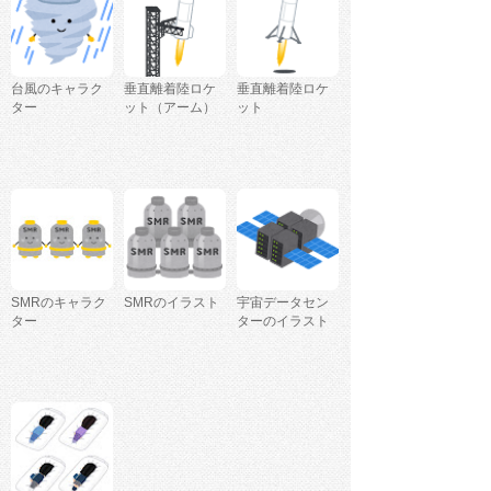
台風のキャラク
垂直離着陸ロケ
垂直離着陸ロケ
ター
ット（アーム）
ット
SMRのキャラク
SMRのイラスト
宇宙データセン
ター
ターのイラスト