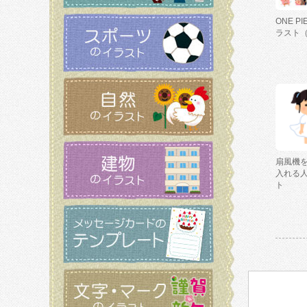
ONE P
ラスト
扇風機
入れる
ト