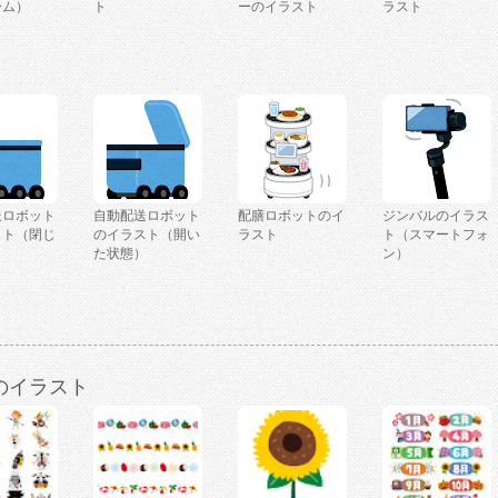
ーム）
ト
ーのイラスト
ラスト
送ロボット
自動配送ロボット
配膳ロボットのイ
ジンバルのイラス
スト（閉じ
のイラスト（開い
ラスト
ト（スマートフォ
）
た状態）
ン）
のイラスト