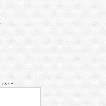
。
ド リンク