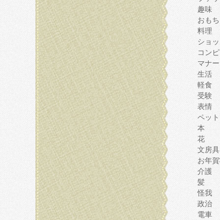
趣味
おもち
料理
ショッ
コンピ
マナー
生活
軽食
受験
表情
ペット
本
花
文房具
お年賀
介護
髪
怪我
政治
電車