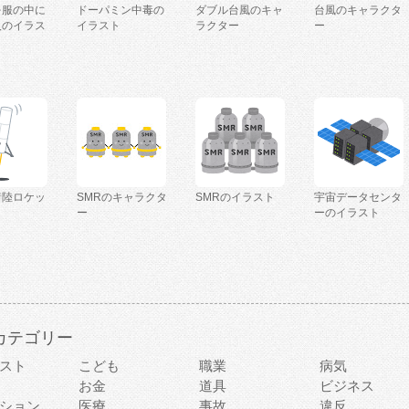
を服の中に
ドーパミン中毒の
ダブル台風のキャ
台風のキャラクタ
人のイラス
イラスト
ラクター
ー
着陸ロケッ
SMRのキャラクタ
SMRのイラスト
宇宙データセンタ
ー
ーのイラスト
カテゴリー
スト
こども
職業
病気
お金
道具
ビジネス
ション
医療
事故
違反