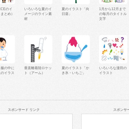
IECEのイ
いろいろな夏のイ
夏のイラスト「向
1月から12月まで
（まとめ）
メージのライン素
日葵」
の毎月のタイトル
材
文字
を服の中に
垂直離着陸ロケッ
夏のイラスト「か
いろいろな漫符の
人のイラス
ト（アーム）
き氷・いちご」
イラスト
スポンサード リンク
スポンサー