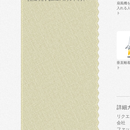
扇風機
入れる
ト
垂直離
ト
詳細
リクエ
会社
ファッ