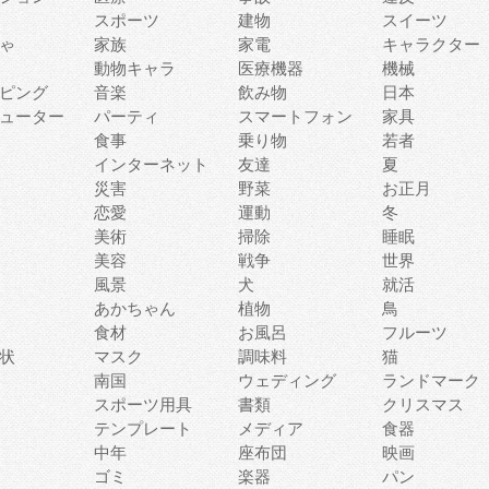
スポーツ
建物
スイーツ
ゃ
家族
家電
キャラクター
動物キャラ
医療機器
機械
ピング
音楽
飲み物
日本
ューター
パーティ
スマートフォン
家具
食事
乗り物
若者
インターネット
友達
夏
災害
野菜
お正月
恋愛
運動
冬
美術
掃除
睡眠
美容
戦争
世界
風景
犬
就活
あかちゃん
植物
鳥
食材
お風呂
フルーツ
状
マスク
調味料
猫
南国
ウェディング
ランドマーク
スポーツ用具
書類
クリスマス
テンプレート
メディア
食器
中年
座布団
映画
ゴミ
楽器
パン