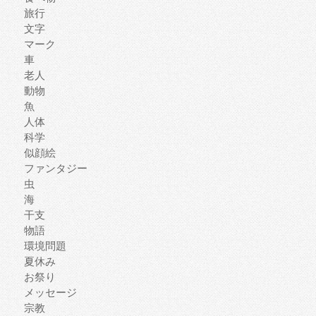
旅行
文字
マーク
車
老人
動物
魚
人体
科学
似顔絵
ファンタジー
虫
海
干支
物語
環境問題
夏休み
お祭り
メッセージ
宗教