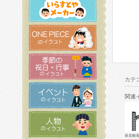
カテ
関連
垂直離