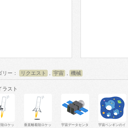
ゴリー：
リクエスト
,
宇宙
,
機械
イラスト
着陸ロケッ
垂直離着陸ロケッ
宇宙データセンタ
宇宙ペンギンのイ