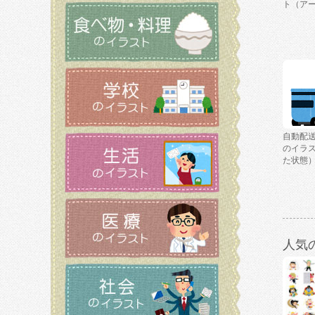
ト（ア
自動配
のイラ
た状態
人気