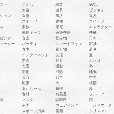
スト
こども
職業
病気
お金
道具
ビジネス
ション
医療
事故
違反
スポーツ
建物
スイーツ
ゃ
家族
家電
キャラクター
動物キャラ
医療機器
機械
ピング
音楽
飲み物
日本
ューター
パーティ
スマートフォン
家具
食事
乗り物
若者
インターネット
友達
夏
災害
野菜
お正月
恋愛
運動
冬
美術
掃除
睡眠
美容
戦争
世界
風景
犬
就活
あかちゃん
植物
鳥
食材
お風呂
フルーツ
状
マスク
調味料
猫
南国
ウェディング
ランドマーク
スポーツ用具
書類
クリスマス