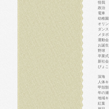
怪我
政治
電車
幼稚園
オリン
ダンス
メタボ
運動会
お誕生
野球
卒業式
新社会
ぴょこ
深海
人体キ
甲殻類
年の瀬
地域キ
紅葉
祝日