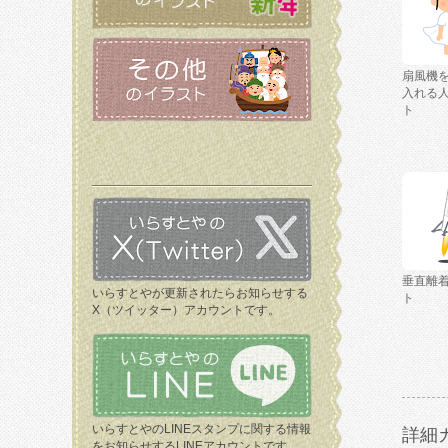
扇風機
入れる
ト
垂直離
いらすとやが更新されたらお知らせする
ト
X（ツイッター）アカウントです。
いらすとやのLINEスタンプに関する情報
詳細
をお知らせするLINEアカウントです。