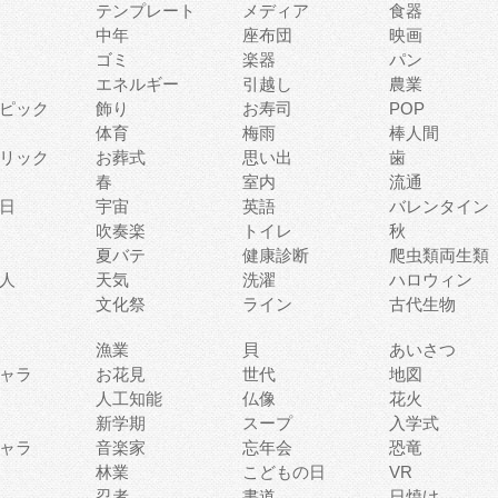
テンプレート
メディア
食器
中年
座布団
映画
ゴミ
楽器
パン
エネルギー
引越し
農業
ピック
飾り
お寿司
POP
体育
梅雨
棒人間
リック
お葬式
思い出
歯
春
室内
流通
日
宇宙
英語
バレンタイン
吹奏楽
トイレ
秋
夏バテ
健康診断
爬虫類両生類
人
天気
洗濯
ハロウィン
文化祭
ライン
古代生物
漁業
貝
あいさつ
ャラ
お花見
世代
地図
人工知能
仏像
花火
新学期
スープ
入学式
ャラ
音楽家
忘年会
恐竜
林業
こどもの日
VR
忍者
書道
日焼け