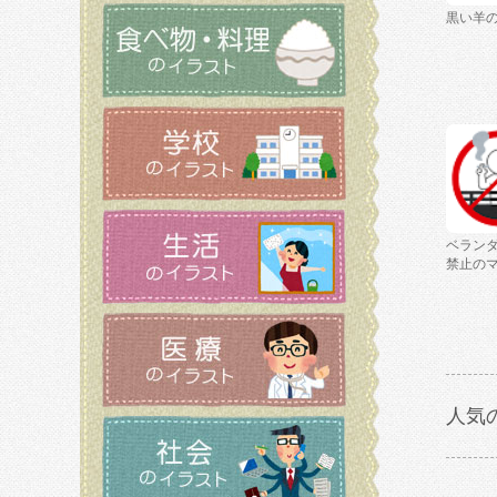
黒い羊
ベラン
禁止の
人気