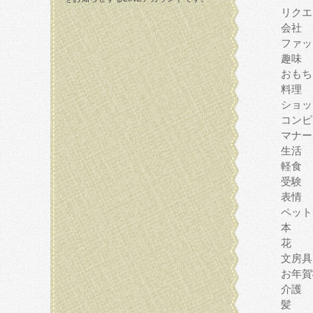
リクエ
会社
ファッ
趣味
おもち
料理
ショッ
コンピ
マナー
生活
軽食
受験
表情
ペット
本
花
文房具
お年賀
介護
髪