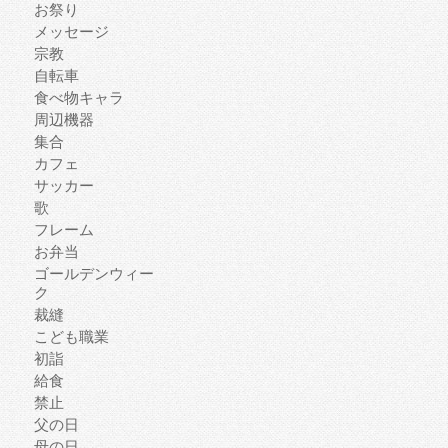
お祭り
メッセージ
宗教
自転車
食べ物キャラ
周辺機器
集合
カフェ
サッカー
歌
フレーム
お弁当
ゴールデンウィー
ク
裁縫
こども職業
初詣
給食
禁止
父の日
母の日