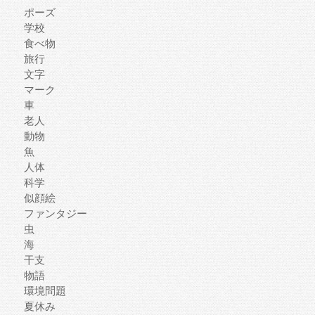
ポーズ
学校
食べ物
旅行
文字
マーク
車
老人
動物
魚
人体
科学
似顔絵
ファンタジー
虫
海
干支
物語
環境問題
夏休み