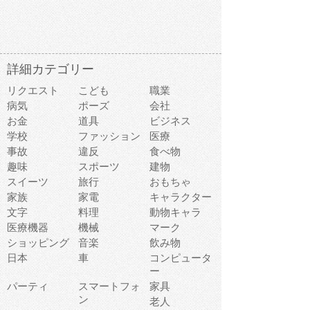
詳細カテゴリー
リクエスト
こども
職業
病気
ポーズ
会社
お金
道具
ビジネス
学校
ファッション
医療
事故
違反
食べ物
趣味
スポーツ
建物
スイーツ
旅行
おもちゃ
家族
家電
キャラクター
文字
料理
動物キャラ
医療機器
機械
マーク
ショッピング
音楽
飲み物
日本
車
コンピュータ
ー
パーティ
スマートフォ
家具
ン
老人