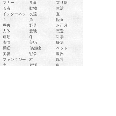
マナー
食事
乗り物
若者
動物
生活
インターネッ
友達
夏
ト
魚
軽食
災害
野菜
お正月
人体
受験
恋愛
運動
冬
科学
表情
美術
掃除
睡眠
似顔絵
ペット
美容
戦争
世界
ファンタジー
本
風景
犬
就活
虫
花
あかちゃん
植物
鳥
海
文房具
食材
お風呂
フルーツ
干支
お年賀状
マスク
調味料
猫
物語
介護
南国
ウェディング
ランドマーク
環境問題
髪
スポーツ用具
書類
クリスマス