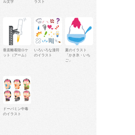
ル文字
ラスト
垂直離着陸ロケ
いろいろな漫符
夏のイラスト
ット（アーム）
のイラスト
「かき氷・いち
ご」
ドーパミン中毒
のイラスト