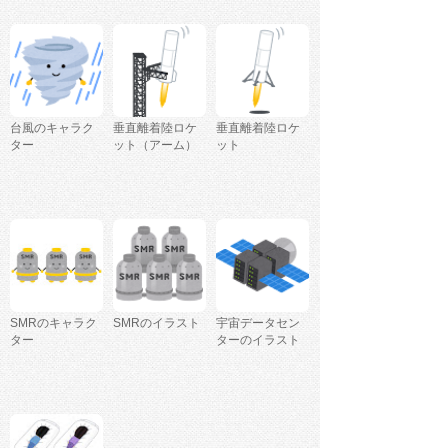
台風のキャラク
垂直離着陸ロケ
垂直離着陸ロケ
ター
ット（アーム）
ット
SMRのキャラク
SMRのイラスト
宇宙データセン
ター
ターのイラスト