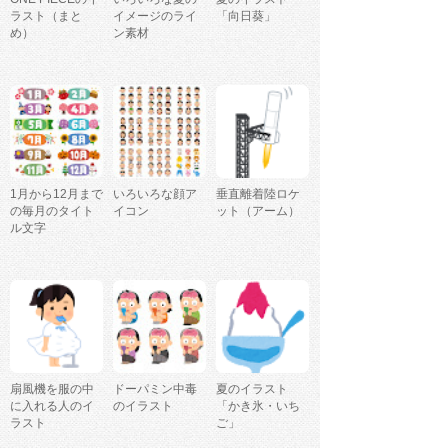
ラスト（まと
イメージのライ
「向日葵」
め）
ン素材
1月から12月まで
いろいろな顔ア
垂直離着陸ロケ
の毎月のタイト
イコン
ット（アーム）
ル文字
扇風機を服の中
ドーパミン中毒
夏のイラスト
に入れる人のイ
のイラスト
「かき氷・いち
ラスト
ご」