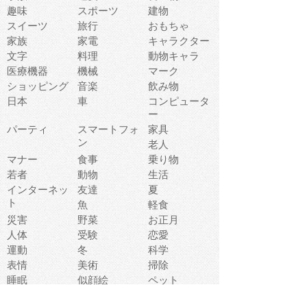
趣味
スポーツ
建物
スイーツ
旅行
おもちゃ
家族
家電
キャラクター
文字
料理
動物キャラ
医療機器
機械
マーク
ショッピング
音楽
飲み物
日本
車
コンピュータ
ー
パーティ
スマートフォ
家具
ン
老人
マナー
食事
乗り物
若者
動物
生活
インターネッ
友達
夏
ト
魚
軽食
災害
野菜
お正月
人体
受験
恋愛
運動
冬
科学
表情
美術
掃除
睡眠
似顔絵
ペット
美容
戦争
世界