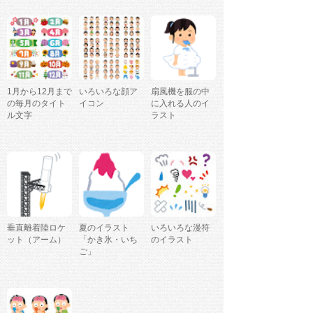
1月から12月まで
いろいろな顔ア
扇風機を服の中
の毎月のタイト
イコン
に入れる人のイ
ル文字
ラスト
垂直離着陸ロケ
夏のイラスト
いろいろな漫符
ット（アーム）
「かき氷・いち
のイラスト
ご」