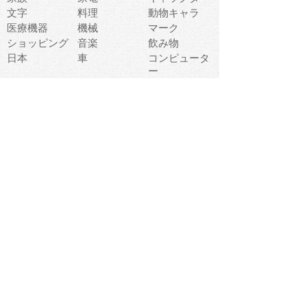
文字
料理
動物キャラ
医療機器
機械
マーク
ショッピング
音楽
飲み物
日本
車
コンピュータ
ー
パーティ
スマートフォ
家具
ン
老人
マナー
食事
乗り物
若者
動物
生活
インターネッ
友達
夏
ト
魚
軽食
災害
野菜
お正月
人体
受験
恋愛
運動
冬
科学
表情
美術
掃除
睡眠
似顔絵
ペット
美容
戦争
世界
ファンタジー
本
風景
犬
就活
虫
花
あかちゃん
植物