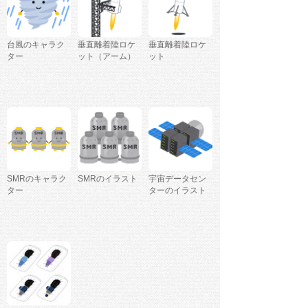
台風のキャラク
垂直離着陸ロケ
垂直離着陸ロケ
ター
ット（アーム）
ット
SMRのキャラク
SMRのイラスト
宇宙データセン
ター
ターのイラスト