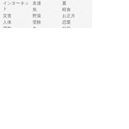
インターネッ
友達
夏
ト
魚
軽食
災害
野菜
お正月
人体
受験
恋愛
運動
冬
科学
表情
美術
掃除
睡眠
似顔絵
ペット
美容
戦争
世界
ファンタジー
本
風景
犬
就活
虫
花
あかちゃん
植物
鳥
海
文房具
食材
お風呂
フルーツ
干支
お年賀状
マスク
調味料
猫
物語
介護
南国
ウェディング
ランドマーク
環境問題
髪
スポーツ用具
書類
クリスマス
夏休み
怪我
テンプレート
メディア
食器
お祭り