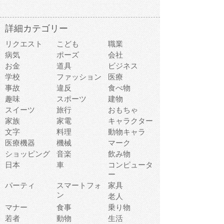
詳細カテゴリー
リクエスト
こども
職業
病気
ポーズ
会社
お金
道具
ビジネス
学校
ファッション
医療
事故
違反
食べ物
趣味
スポーツ
建物
スイーツ
旅行
おもちゃ
家族
家電
キャラクター
文字
料理
動物キャラ
医療機器
機械
マーク
ショッピング
音楽
飲み物
日本
車
コンピュータ
ー
パーティ
スマートフォ
家具
ン
老人
マナー
食事
乗り物
若者
動物
生活