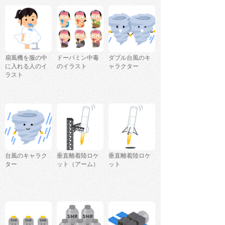
扇風機を服の中
ドーパミン中毒
ダブル台風のキ
に入れる人のイ
のイラスト
ャラクター
ラスト
台風のキャラク
垂直離着陸ロケ
垂直離着陸ロケ
ター
ット（アーム）
ット