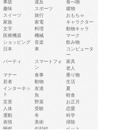
事故
違反
食べ物
趣味
スポーツ
建物
スイーツ
旅行
おもちゃ
家族
家電
キャラクター
文字
料理
動物キャラ
医療機器
機械
マーク
ショッピング
音楽
飲み物
日本
車
コンピュータ
ー
パーティ
スマートフォ
家具
ン
老人
マナー
食事
乗り物
若者
動物
生活
インターネッ
友達
夏
ト
魚
軽食
災害
野菜
お正月
人体
受験
恋愛
運動
冬
科学
表情
美術
掃除
睡眠
似顔絵
ペット
美容
戦争
世界