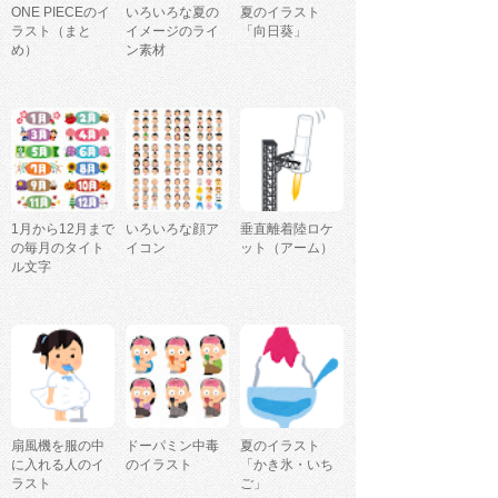
ONE PIECEのイ
いろいろな夏の
夏のイラスト
ラスト（まと
イメージのライ
「向日葵」
め）
ン素材
1月から12月まで
いろいろな顔ア
垂直離着陸ロケ
の毎月のタイト
イコン
ット（アーム）
ル文字
扇風機を服の中
ドーパミン中毒
夏のイラスト
に入れる人のイ
のイラスト
「かき氷・いち
ラスト
ご」