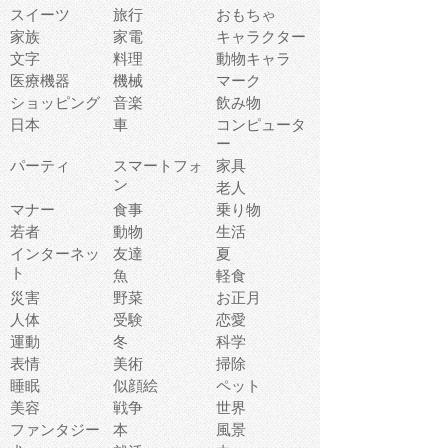
スイーツ
旅行
おもちゃ
家族
家電
キャラクター
文字
料理
動物キャラ
医療機器
機械
マーク
ショッピング
音楽
飲み物
日本
車
コンピュータ
ー
パーティ
スマートフォ
家具
ン
老人
マナー
食事
乗り物
若者
動物
生活
インターネッ
友達
夏
ト
魚
軽食
災害
野菜
お正月
人体
受験
恋愛
運動
冬
科学
表情
美術
掃除
睡眠
似顔絵
ペット
美容
戦争
世界
ファンタジー
本
風景