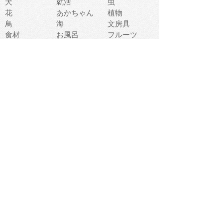
犬
就活
虫
花
あかちゃん
植物
鳥
海
文房具
食材
お風呂
フルーツ
干支
お年賀状
マスク
調味料
猫
物語
介護
南国
ウェディング
ランドマーク
環境問題
髪
スポーツ用具
書類
クリスマス
夏休み
怪我
テンプレート
メディア
食器
お祭り
政治
中年
座布団
映画
メッセージ
電車
ゴミ
楽器
パン
宗教
幼稚園
エネルギー
引越し
農業
自転車
オリンピック
飾り
お寿司
POP
食べ物キャラ
ダンス
体育
梅雨
棒人間
周辺機器
メタボリック
お葬式
思い出
歯
集合