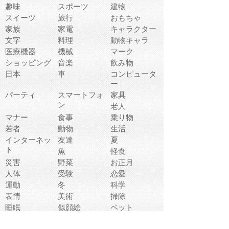
趣味
スポーツ
建物
スイーツ
旅行
おもちゃ
家族
家電
キャラクター
文字
料理
動物キャラ
医療機器
機械
マーク
ショッピング
音楽
飲み物
日本
車
コンピュータ
ー
パーティ
スマートフォ
家具
ン
老人
マナー
食事
乗り物
若者
動物
生活
インターネッ
友達
夏
ト
魚
軽食
災害
野菜
お正月
人体
受験
恋愛
運動
冬
科学
表情
美術
掃除
睡眠
似顔絵
ペット
美容
戦争
世界