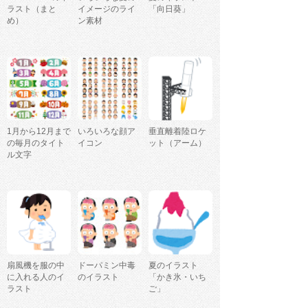
ラスト（まと
イメージのライ
「向日葵」
め）
ン素材
1月から12月まで
いろいろな顔ア
垂直離着陸ロケ
の毎月のタイト
イコン
ット（アーム）
ル文字
扇風機を服の中
ドーパミン中毒
夏のイラスト
に入れる人のイ
のイラスト
「かき氷・いち
ラスト
ご」