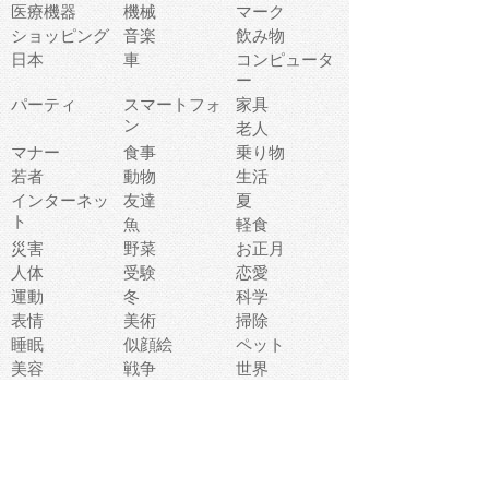
医療機器
機械
マーク
ショッピング
音楽
飲み物
日本
車
コンピュータ
ー
パーティ
スマートフォ
家具
ン
老人
マナー
食事
乗り物
若者
動物
生活
インターネッ
友達
夏
ト
魚
軽食
災害
野菜
お正月
人体
受験
恋愛
運動
冬
科学
表情
美術
掃除
睡眠
似顔絵
ペット
美容
戦争
世界
ファンタジー
本
風景
犬
就活
虫
花
あかちゃん
植物
鳥
海
文房具
食材
お風呂
フルーツ