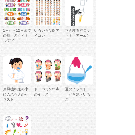
1月から12月まで
いろいろな顔ア
垂直離着陸ロケ
の毎月のタイト
イコン
ット（アーム）
ル文字
扇風機を服の中
ドーパミン中毒
夏のイラスト
に入れる人のイ
のイラスト
「かき氷・いち
ラスト
ご」