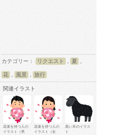
カテゴリー：
リクエスト
,
夏
,
花
,
風景
,
旅行
関連イラスト
花束を持つ人の
花束を持つ人の
黒い羊のイラス
イラスト（男
イラスト（女
ト