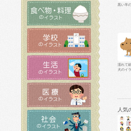
黒い羊
濡れて
犬のイ
人気