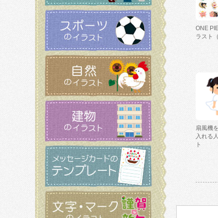
ONE P
ラスト
扇風機
入れる
ト