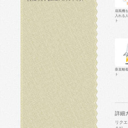
扇風機
入れる
ト
垂直離
ト
詳細
リクエ