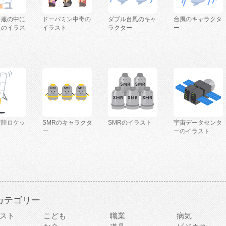
を服の中に
ドーパミン中毒の
ダブル台風のキャ
台風のキャラクタ
人のイラス
イラスト
ラクター
ー
着陸ロケッ
SMRのキャラクタ
SMRのイラスト
宇宙データセンタ
ー
ーのイラスト
カテゴリー
スト
こども
職業
病気