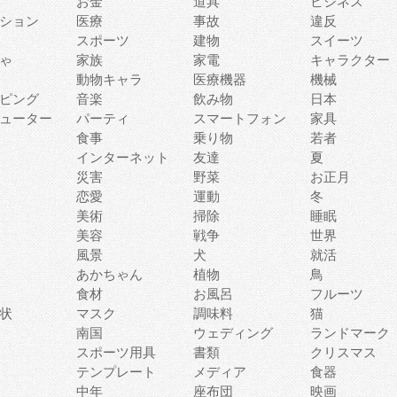
お金
道具
ビジネス
ション
医療
事故
違反
スポーツ
建物
スイーツ
ゃ
家族
家電
キャラクター
動物キャラ
医療機器
機械
ピング
音楽
飲み物
日本
ューター
パーティ
スマートフォン
家具
食事
乗り物
若者
インターネット
友達
夏
災害
野菜
お正月
恋愛
運動
冬
美術
掃除
睡眠
美容
戦争
世界
風景
犬
就活
あかちゃん
植物
鳥
食材
お風呂
フルーツ
状
マスク
調味料
猫
南国
ウェディング
ランドマーク
スポーツ用具
書類
クリスマス
テンプレート
メディア
食器
中年
座布団
映画