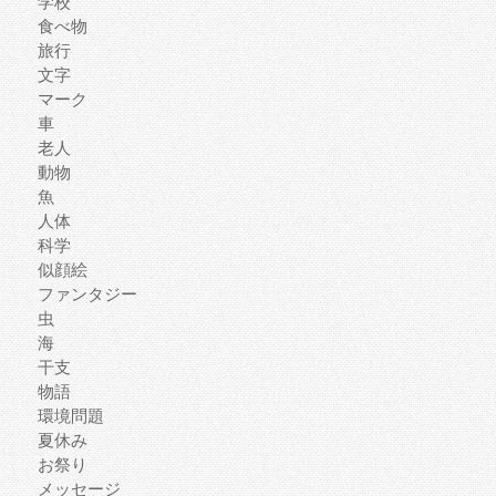
学校
食べ物
旅行
文字
マーク
車
老人
動物
魚
人体
科学
似顔絵
ファンタジー
虫
海
干支
物語
環境問題
夏休み
お祭り
メッセージ