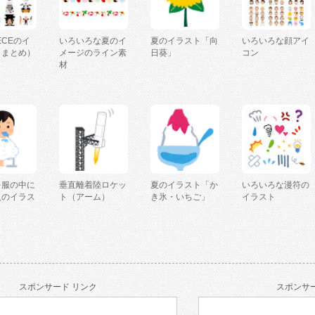
IECEのイ
いろいろな夏のイ
夏のイラスト「向
いろいろな顔アイ
（まとめ）
メージのライン素
日葵」
コン
材
を服の中に
垂直離着陸ロケッ
夏のイラスト「か
いろいろな漫符の
人のイラス
ト（アーム）
き氷・いちご」
イラスト
スポンサード リンク
スポンサー