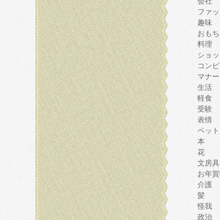
会社
ファッ
趣味
おもち
料理
ショッ
コンピ
マナー
生活
軽食
受験
表情
ペット
本
花
文房具
お年賀
介護
髪
怪我
政治