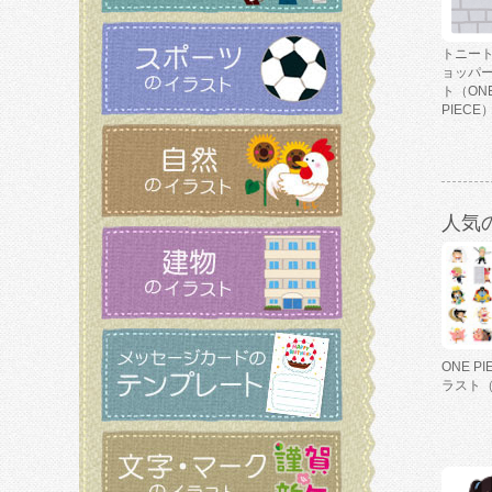
トニー
ョッパ
ト（ON
PIECE
人気
ONE P
ラスト