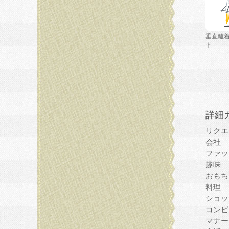
垂直離
ト
詳細
リクエ
会社
ファッ
趣味
おもち
料理
ショッ
コンピ
マナー