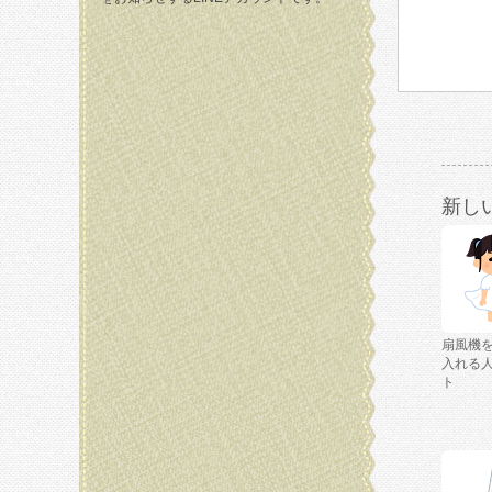
新し
扇風機
入れる
ト