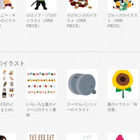
トニー・チ
ロロノア・ゾロの
そげキングのイラ
ブルックのイラス
ーのイラス
イラスト（ONE
スト（ONE
ト（ONE
E
PIECE）
PIECE）
PIECE）
）
のイラスト
IECEのイ
いろいろな夏のイ
クーゲルパンツァ
夏のイラスト「向
（まとめ）
メージのライン素
ーのイラスト
日葵」
材