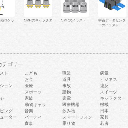
着陸ロケッ
SMRのキャラクタ
SMRのイラスト
宇宙データセンタ
ー
ーのイラスト
カテゴリー
スト
こども
職業
病気
お金
道具
ビジネス
ション
医療
事故
違反
スポーツ
建物
スイーツ
ゃ
家族
家電
キャラクター
動物キャラ
医療機器
機械
ピング
音楽
飲み物
日本
ューター
パーティ
スマートフォン
家具
食事
乗り物
若者