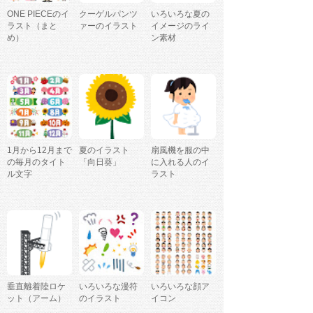
ONE PIECEのイ
クーゲルパンツ
いろいろな夏の
ラスト（まと
ァーのイラスト
イメージのライ
め）
ン素材
1月から12月まで
夏のイラスト
扇風機を服の中
の毎月のタイト
「向日葵」
に入れる人のイ
ル文字
ラスト
垂直離着陸ロケ
いろいろな漫符
いろいろな顔ア
ット（アーム）
のイラスト
イコン