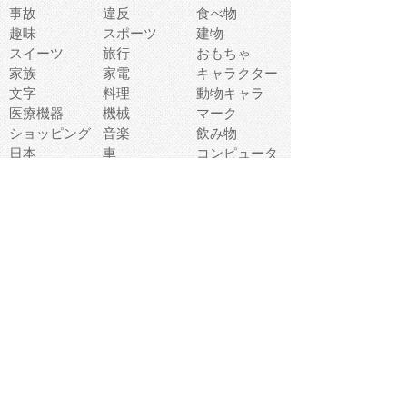
事故
違反
食べ物
趣味
スポーツ
建物
スイーツ
旅行
おもちゃ
家族
家電
キャラクター
文字
料理
動物キャラ
医療機器
機械
マーク
ショッピング
音楽
飲み物
日本
車
コンピュータ
ー
パーティ
スマートフォ
家具
ン
老人
マナー
食事
乗り物
若者
動物
生活
インターネッ
友達
夏
ト
魚
軽食
災害
野菜
お正月
人体
受験
恋愛
運動
冬
科学
表情
美術
掃除
睡眠
似顔絵
ペット