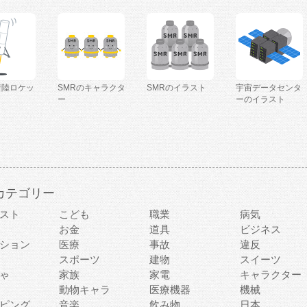
着陸ロケッ
SMRのキャラクタ
SMRのイラスト
宇宙データセンタ
ー
ーのイラスト
カテゴリー
スト
こども
職業
病気
お金
道具
ビジネス
ション
医療
事故
違反
スポーツ
建物
スイーツ
ゃ
家族
家電
キャラクター
動物キャラ
医療機器
機械
ピング
音楽
飲み物
日本