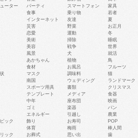
ューター
パーティ
スマートフォン
家具
食事
乗り物
若者
インターネット
友達
夏
災害
野菜
お正月
恋愛
運動
冬
美術
掃除
睡眠
美容
戦争
世界
風景
犬
就活
あかちゃん
植物
鳥
食材
お風呂
フルーツ
状
マスク
調味料
猫
南国
ウェディング
ランドマーク
スポーツ用具
書類
クリスマス
テンプレート
メディア
食器
中年
座布団
映画
ゴミ
楽器
パン
エネルギー
引越し
農業
ピック
飾り
お寿司
POP
体育
梅雨
棒人間
リック
お葬式
思い出
歯