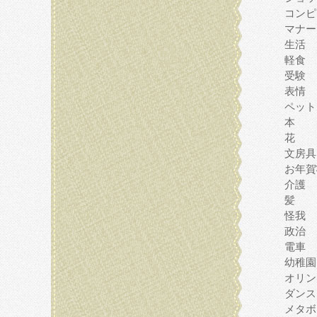
コンピ
マナー
生活
軽食
受験
表情
ペット
本
花
文房具
お年賀
介護
髪
怪我
政治
電車
幼稚園
オリン
ダンス
メタボ