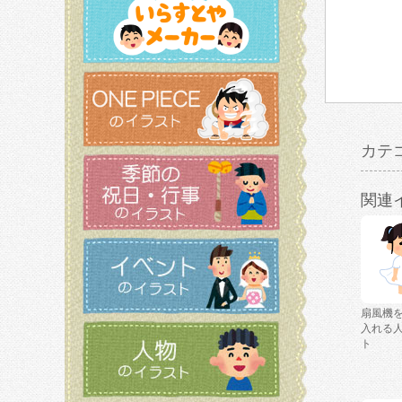
カテ
関連
扇風機
入れる
ト