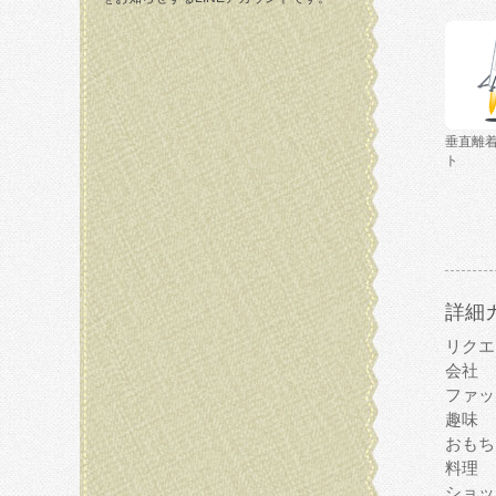
垂直離
ト
詳細
リクエ
会社
ファッ
趣味
おもち
料理
ショッ