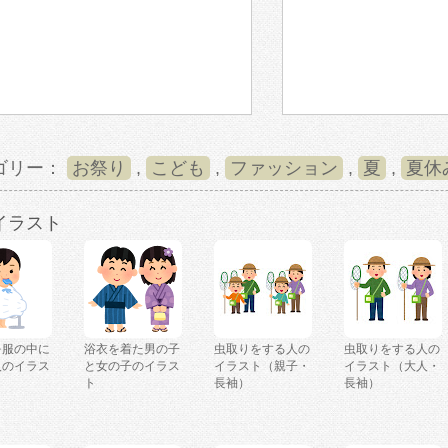
ゴリー：
お祭り
,
こども
,
ファッション
,
夏
,
夏休
イラスト
を服の中に
浴衣を着た男の子
虫取りをする人の
虫取りをする人の
人のイラス
と女の子のイラス
イラスト（親子・
イラスト（大人・
ト
長袖）
長袖）