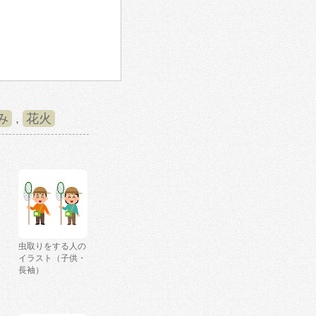
み
,
花火
虫取りをする人の
イラスト（子供・
長袖）