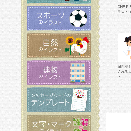
ONE P
ラスト
扇風機
入れる
ト