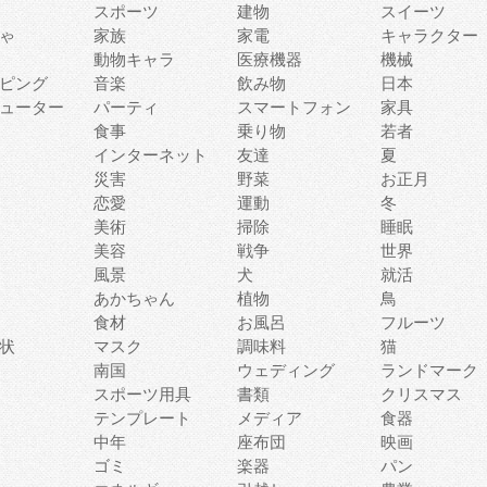
スポーツ
建物
スイーツ
ゃ
家族
家電
キャラクター
動物キャラ
医療機器
機械
ピング
音楽
飲み物
日本
ューター
パーティ
スマートフォン
家具
食事
乗り物
若者
インターネット
友達
夏
災害
野菜
お正月
恋愛
運動
冬
美術
掃除
睡眠
美容
戦争
世界
風景
犬
就活
あかちゃん
植物
鳥
食材
お風呂
フルーツ
状
マスク
調味料
猫
南国
ウェディング
ランドマーク
スポーツ用具
書類
クリスマス
テンプレート
メディア
食器
中年
座布団
映画
ゴミ
楽器
パン