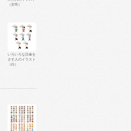
（女性）
いろいろな日傘を
さす人のイラスト
（白）