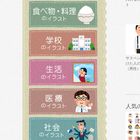
ト
サスペ
けた人
（男性
人気