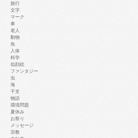
旅行
文字
マーク
車
老人
動物
魚
人体
科学
似顔絵
ファンタジー
虫
海
干支
物語
環境問題
夏休み
お祭り
メッセージ
宗教