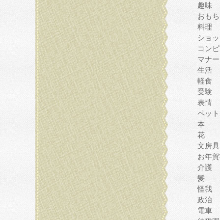
趣味
おもち
料理
ショッ
コンピ
マナー
生活
軽食
受験
表情
ペット
本
花
文房具
お年賀
介護
髪
怪我
政治
電車