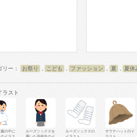
ゴリー：
お祭り
,
こども
,
ファッション
,
夏
,
夏休
イラスト
を服の中に
ルーズソックスを
ルーズソックスの
サウナハットのイ
人のイラス
履いた高校生のイ
イラスト
ラスト