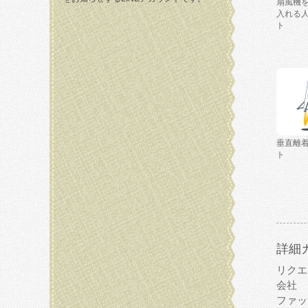
扇風機
入れる
ト
垂直離
ト
詳細
リクエ
会社
ファッ