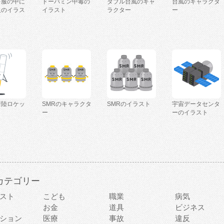
を服の中に
ドーパミン中毒の
ダブル台風のキャ
台風のキャラクタ
人のイラス
イラスト
ラクター
ー
着陸ロケッ
SMRのキャラクタ
SMRのイラスト
宇宙データセンタ
ー
ーのイラスト
カテゴリー
スト
こども
職業
病気
お金
道具
ビジネス
ション
医療
事故
違反