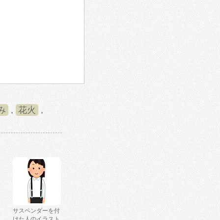
み
,
花火
,
サスペンダーを付
けた人のイラスト