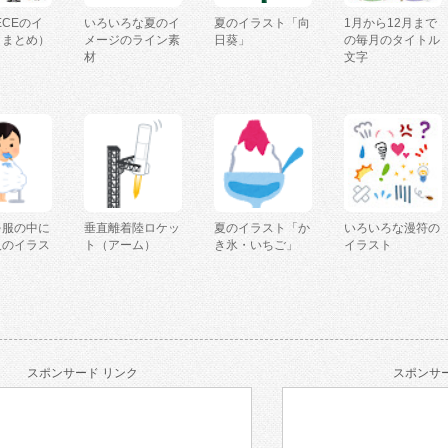
IECEのイ
いろいろな夏のイ
夏のイラスト「向
1月から12月まで
（まとめ）
メージのライン素
日葵」
の毎月のタイトル
材
文字
を服の中に
垂直離着陸ロケッ
夏のイラスト「か
いろいろな漫符の
人のイラス
ト（アーム）
き氷・いちご」
イラスト
スポンサード リンク
スポンサー