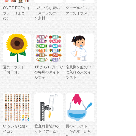
ONE PIECEのイ
いろいろな夏の
クーゲルパンツ
ラスト（まと
イメージのライ
ァーのイラスト
め）
ン素材
夏のイラスト
1月から12月まで
扇風機を服の中
「向日葵」
の毎月のタイト
に入れる人のイ
ル文字
ラスト
いろいろな顔ア
垂直離着陸ロケ
夏のイラスト
イコン
ット（アーム）
「かき氷・いち