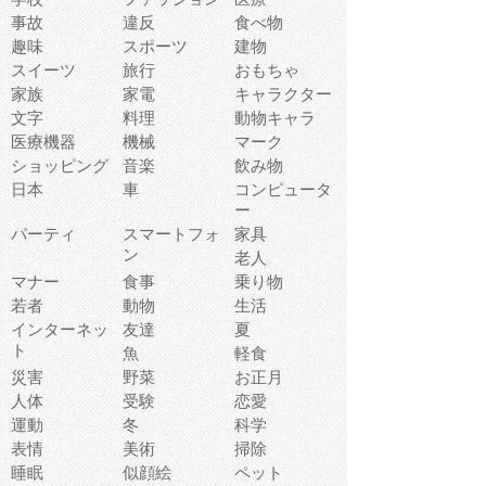
事故
違反
食べ物
趣味
スポーツ
建物
スイーツ
旅行
おもちゃ
家族
家電
キャラクター
文字
料理
動物キャラ
医療機器
機械
マーク
ショッピング
音楽
飲み物
日本
車
コンピュータ
ー
パーティ
スマートフォ
家具
ン
老人
マナー
食事
乗り物
若者
動物
生活
インターネッ
友達
夏
ト
魚
軽食
災害
野菜
お正月
人体
受験
恋愛
運動
冬
科学
表情
美術
掃除
睡眠
似顔絵
ペット