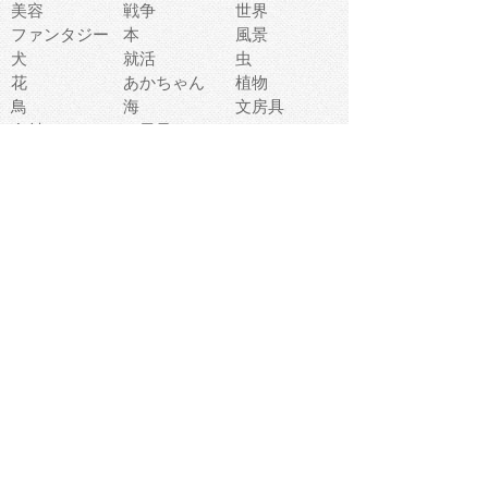
美容
戦争
世界
ファンタジー
本
風景
犬
就活
虫
花
あかちゃん
植物
鳥
海
文房具
食材
お風呂
フルーツ
干支
お年賀状
マスク
調味料
猫
物語
介護
南国
ウェディング
ランドマーク
環境問題
髪
スポーツ用具
書類
クリスマス
夏休み
怪我
テンプレート
メディア
食器
お祭り
政治
中年
座布団
映画
メッセージ
電車
ゴミ
楽器
パン
宗教
幼稚園
エネルギー
引越し
農業
自転車
オリンピック
飾り
お寿司
POP
食べ物キャラ
ダンス