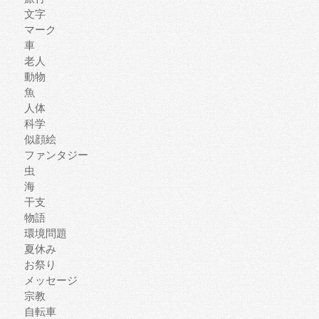
文字
マーク
車
老人
動物
魚
人体
科学
似顔絵
ファンタジー
虫
海
干支
物語
環境問題
夏休み
お祭り
メッセージ
宗教
自転車