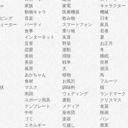
ゃ
家族
家電
キャラクター
動物キャラ
医療機器
機械
ピング
音楽
飲み物
日本
ューター
パーティ
スマートフォン
家具
食事
乗り物
若者
インターネット
友達
夏
災害
野菜
お正月
恋愛
運動
冬
美術
掃除
睡眠
美容
戦争
世界
風景
犬
就活
あかちゃん
植物
鳥
食材
お風呂
フルーツ
状
マスク
調味料
猫
南国
ウェディング
ランドマーク
スポーツ用具
書類
クリスマス
テンプレート
メディア
食器
中年
座布団
映画
ゴミ
楽器
パン
エネルギー
引越し
農業