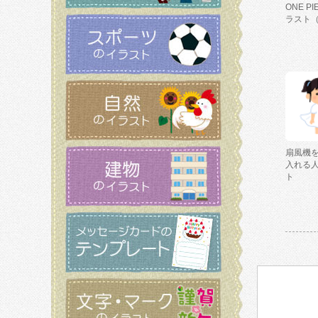
ONE P
ラスト
扇風機
入れる
ト