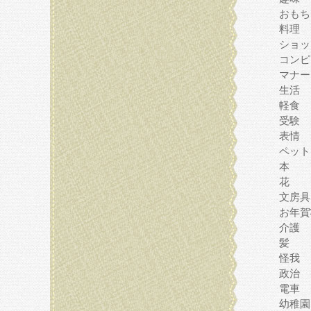
おもち
料理
ショッ
コンピ
マナー
生活
軽食
受験
表情
ペット
本
花
文房具
お年賀
介護
髪
怪我
政治
電車
幼稚園