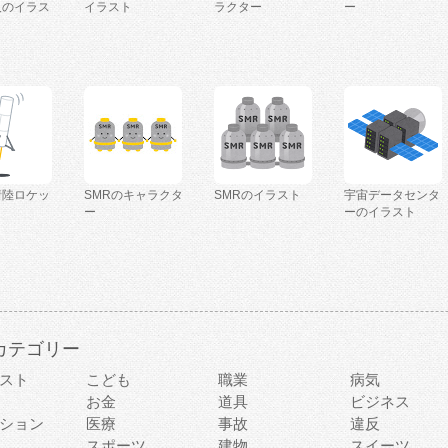
人のイラス
イラスト
ラクター
ー
着陸ロケッ
SMRのキャラクタ
SMRのイラスト
宇宙データセンタ
ー
ーのイラスト
カテゴリー
スト
こども
職業
病気
お金
道具
ビジネス
ション
医療
事故
違反
スポーツ
建物
スイーツ