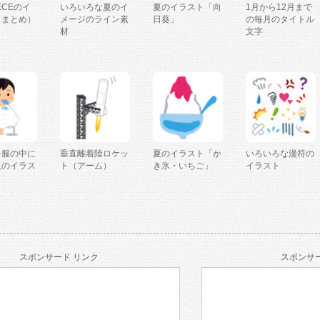
IECEのイ
いろいろな夏のイ
夏のイラスト「向
1月から12月まで
（まとめ）
メージのライン素
日葵」
の毎月のタイトル
材
文字
を服の中に
垂直離着陸ロケッ
夏のイラスト「か
いろいろな漫符の
人のイラス
ト（アーム）
き氷・いちご」
イラスト
スポンサード リンク
スポンサー