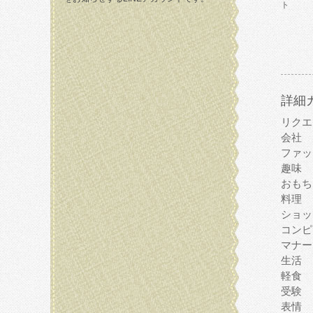
ト
詳細
リクエ
会社
ファッ
趣味
おもち
料理
ショッ
コンピ
マナー
生活
軽食
受験
表情