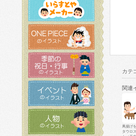
カテ
関連
凧揚げ
タウロ