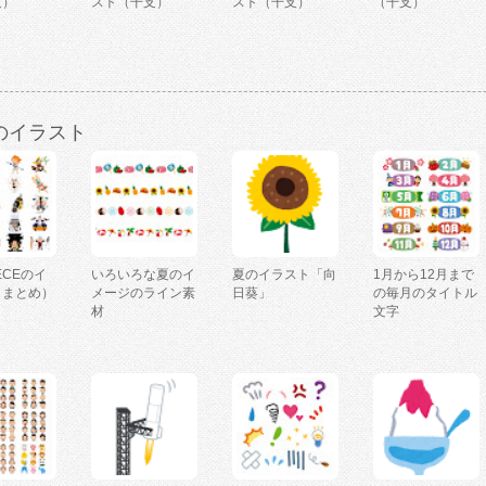
支）
スト（干支）
スト（干支）
（干支）
のイラスト
IECEのイ
いろいろな夏のイ
夏のイラスト「向
1月から12月まで
（まとめ）
メージのライン素
日葵」
の毎月のタイトル
材
文字