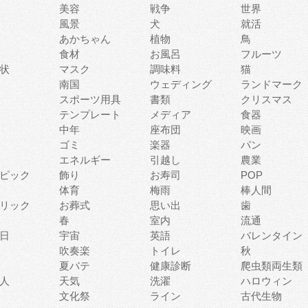
美容
戦争
世界
風景
犬
就活
あかちゃん
植物
鳥
食材
お風呂
フルーツ
状
マスク
調味料
猫
南国
ウェディング
ランドマーク
スポーツ用具
書類
クリスマス
テンプレート
メディア
食器
中年
座布団
映画
ゴミ
楽器
パン
エネルギー
引越し
農業
ピック
飾り
お寿司
POP
体育
梅雨
棒人間
リック
お葬式
思い出
歯
春
室内
流通
日
宇宙
英語
バレンタイン
吹奏楽
トイレ
秋
夏バテ
健康診断
爬虫類両生類
人
天気
洗濯
ハロウィン
文化祭
ライン
古代生物