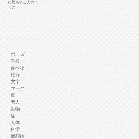
に埋もれる人のイ
ラスト
ポーズ
学校
食べ物
旅行
文字
マーク
車
老人
動物
魚
人体
科学
似顔絵