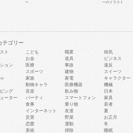
ー
ーのイラスト
カテゴリー
スト
こども
職業
病気
お金
道具
ビジネス
ション
医療
事故
違反
スポーツ
建物
スイーツ
ゃ
家族
家電
キャラクター
動物キャラ
医療機器
機械
ピング
音楽
飲み物
日本
ューター
パーティ
スマートフォン
家具
食事
乗り物
若者
インターネット
友達
夏
災害
野菜
お正月
恋愛
運動
冬
美術
掃除
睡眠