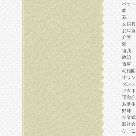
ペット
本
花
文房具
お年賀
介護
髪
怪我
政治
電車
幼稚園
オリン
ダンス
メタボ
運動会
お誕生
野球
卒業式
新社会
ぴょこ