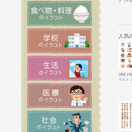
ト（干
人気
ONE P
ラスト