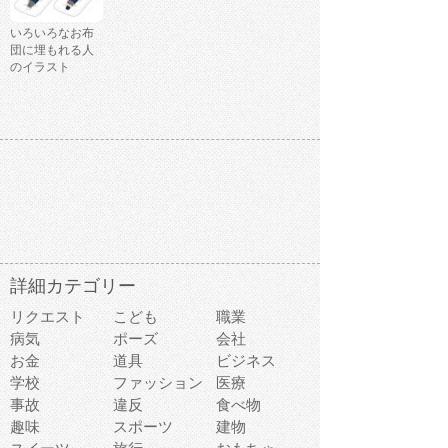
いろいろなお布
団に埋もれる人
のイラスト
詳細カテゴリー
リクエスト
こども
職業
病気
ポーズ
会社
お金
道具
ビジネス
学校
ファッション
医療
事故
違反
食べ物
趣味
スポーツ
建物