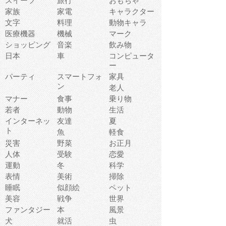
スイーツ
旅行
おもちゃ
家族
家電
キャラクター
文字
料理
動物キャラ
医療機器
機械
マーク
ショッピング
音楽
飲み物
日本
車
コンピュータ
ー
パーティ
スマートフォ
家具
ン
老人
マナー
食事
乗り物
若者
動物
生活
インターネッ
友達
夏
ト
魚
軽食
災害
野菜
お正月
人体
受験
恋愛
運動
冬
科学
表情
美術
掃除
睡眠
似顔絵
ペット
美容
戦争
世界
ファンタジー
本
風景
犬
就活
虫