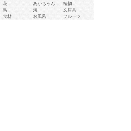
花
あかちゃん
植物
鳥
海
文房具
食材
お風呂
フルーツ
干支
お年賀状
マスク
調味料
猫
物語
介護
南国
ウェディング
ランドマーク
環境問題
髪
スポーツ用具
書類
クリスマス
夏休み
怪我
テンプレート
メディア
食器
お祭り
政治
中年
座布団
映画
メッセージ
電車
ゴミ
楽器
パン
宗教
幼稚園
エネルギー
引越し
農業
自転車
オリンピック
飾り
お寿司
POP
食べ物キャラ
ダンス
体育
梅雨
棒人間
周辺機器
メタボリック
お葬式
思い出
歯
集合