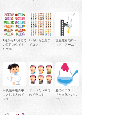
1月から12月まで
いろいろな顔ア
垂直離着陸ロケ
の毎月のタイト
イコン
ット（アーム）
ル文字
扇風機を服の中
ドーパミン中毒
夏のイラスト
に入れる人のイ
のイラスト
「かき氷・いち
ラスト
ご」