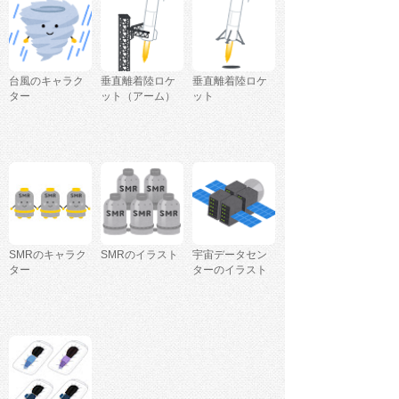
台風のキャラク
垂直離着陸ロケ
垂直離着陸ロケ
ター
ット（アーム）
ット
SMRのキャラク
SMRのイラスト
宇宙データセン
ター
ターのイラスト