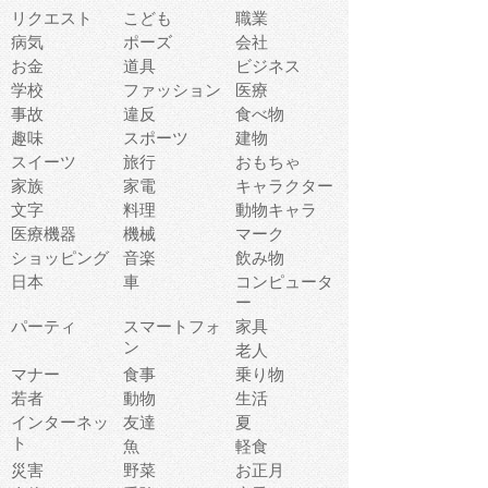
リクエスト
こども
職業
病気
ポーズ
会社
お金
道具
ビジネス
学校
ファッション
医療
事故
違反
食べ物
趣味
スポーツ
建物
スイーツ
旅行
おもちゃ
家族
家電
キャラクター
文字
料理
動物キャラ
医療機器
機械
マーク
ショッピング
音楽
飲み物
日本
車
コンピュータ
ー
パーティ
スマートフォ
家具
ン
老人
マナー
食事
乗り物
若者
動物
生活
インターネッ
友達
夏
ト
魚
軽食
災害
野菜
お正月