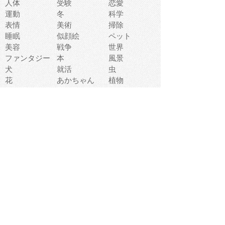
人体
受験
恋愛
運動
冬
科学
表情
美術
掃除
睡眠
似顔絵
ペット
美容
戦争
世界
ファンタジー
本
風景
犬
就活
虫
花
あかちゃん
植物
鳥
海
文房具
食材
お風呂
フルーツ
干支
お年賀状
マスク
調味料
猫
物語
介護
南国
ウェディング
ランドマーク
環境問題
髪
スポーツ用具
書類
クリスマス
夏休み
怪我
テンプレート
メディア
食器
お祭り
政治
中年
座布団
映画
メッセージ
電車
ゴミ
楽器
パン
宗教
幼稚園
エネルギー