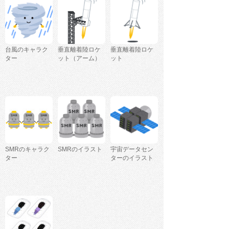
台風のキャラク
垂直離着陸ロケ
垂直離着陸ロケ
ター
ット（アーム）
ット
SMRのキャラク
SMRのイラスト
宇宙データセン
ター
ターのイラスト