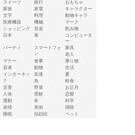
スイーツ
旅行
おもちゃ
家族
家電
キャラクター
文字
料理
動物キャラ
医療機器
機械
マーク
ショッピング
音楽
飲み物
日本
車
コンピュータ
ー
パーティ
スマートフォ
家具
ン
老人
マナー
食事
乗り物
若者
動物
生活
インターネッ
友達
夏
ト
魚
軽食
災害
野菜
お正月
人体
受験
恋愛
運動
冬
科学
表情
美術
掃除
睡眠
似顔絵
ペット
美容
戦争
世界
ファンタジー
本
風景
犬
就活
虫