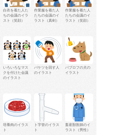
白衣を着た人た
作業服を着た人
作業服を着た人
ちの会議のイラ
たちの会議のイ
たちの会議のイ
スト（笑顔）
ラスト（真剣）
ラスト（笑顔）
いろいろなマス
バケツを回す人
パブロフの犬の
クを付けた会議
のイラスト
イラスト
のイラスト
培養肉のイラス
ト字管のイラス
畜産獣医師のイ
ト
ト
ラスト（男性）