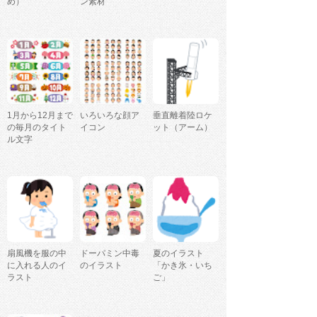
め）
ン素材
1月から12月まで
いろいろな顔ア
垂直離着陸ロケ
の毎月のタイト
イコン
ット（アーム）
ル文字
扇風機を服の中
ドーパミン中毒
夏のイラスト
に入れる人のイ
のイラスト
「かき氷・いち
ラスト
ご」