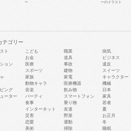
ー
ーのイラスト
カテゴリー
スト
こども
職業
病気
お金
道具
ビジネス
ション
医療
事故
違反
スポーツ
建物
スイーツ
ゃ
家族
家電
キャラクター
動物キャラ
医療機器
機械
ピング
音楽
飲み物
日本
ューター
パーティ
スマートフォン
家具
食事
乗り物
若者
インターネット
友達
夏
災害
野菜
お正月
恋愛
運動
冬
美術
掃除
睡眠