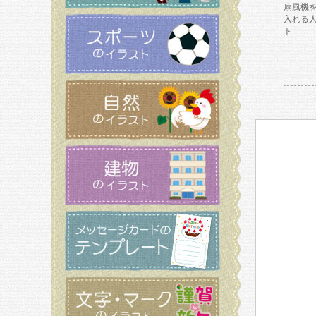
扇風機
入れる
ト