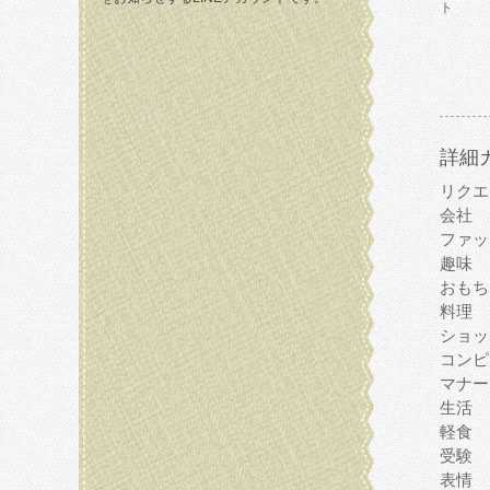
ト
詳細
リクエ
会社
ファッ
趣味
おもち
料理
ショッ
コンピ
マナー
生活
軽食
受験
表情