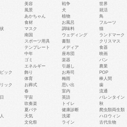
美容
戦争
世界
風景
犬
就活
あかちゃん
植物
鳥
食材
お風呂
フルーツ
状
マスク
調味料
猫
南国
ウェディング
ランドマーク
スポーツ用具
書類
クリスマス
テンプレート
メディア
食器
中年
座布団
映画
ゴミ
楽器
パン
エネルギー
引越し
農業
ピック
飾り
お寿司
POP
体育
梅雨
棒人間
リック
お葬式
思い出
歯
春
室内
流通
日
宇宙
英語
バレンタイン
吹奏楽
トイレ
秋
夏バテ
健康診断
爬虫類両生類
人
天気
洗濯
ハロウィン
文化祭
ライン
古代生物