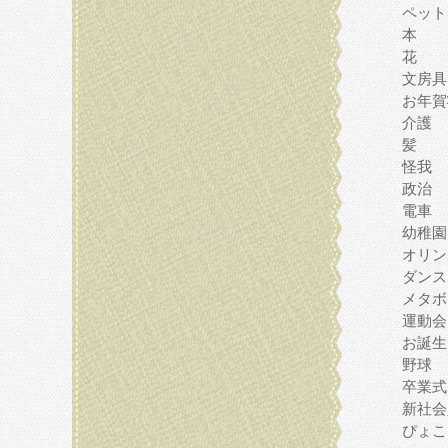
ペット
本
花
文房具
お年賀
介護
髪
怪我
政治
電車
幼稚園
オリン
ダンス
メタボ
運動会
お誕生
野球
卒業式
新社会
ぴょこ