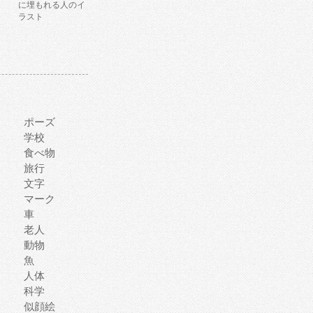
に埋もれる人のイ
ラスト
ポーズ
学校
食べ物
旅行
文字
マーク
車
老人
動物
魚
人体
科学
似顔絵