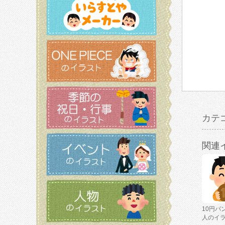
カテ
関連
10円パ
人のイ