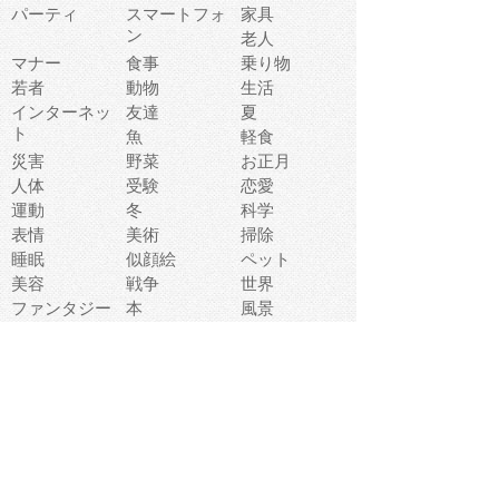
パーティ
スマートフォ
家具
ン
老人
マナー
食事
乗り物
若者
動物
生活
インターネッ
友達
夏
ト
魚
軽食
災害
野菜
お正月
人体
受験
恋愛
運動
冬
科学
表情
美術
掃除
睡眠
似顔絵
ペット
美容
戦争
世界
ファンタジー
本
風景
犬
就活
虫
花
あかちゃん
植物
鳥
海
文房具
食材
お風呂
フルーツ
干支
お年賀状
マスク
調味料
猫
物語
介護
南国
ウェディング