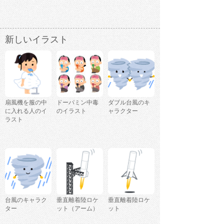
新しいイラスト
扇風機を服の中
ドーパミン中毒
ダブル台風のキ
に入れる人のイ
のイラスト
ャラクター
ラスト
台風のキャラク
垂直離着陸ロケ
垂直離着陸ロケ
ター
ット（アーム）
ット