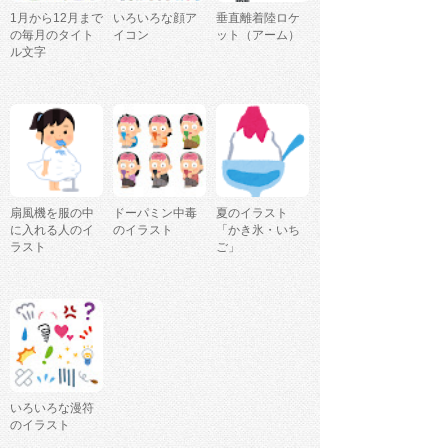
1月から12月まで
いろいろな顔ア
垂直離着陸ロケ
の毎月のタイト
イコン
ット（アーム）
ル文字
扇風機を服の中
ドーパミン中毒
夏のイラスト
に入れる人のイ
のイラスト
「かき氷・いち
ラスト
ご」
いろいろな漫符
のイラスト