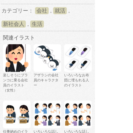
カテゴリー：
会社
,
就活
,
新社会人
,
生活
関連イラスト
楽しそうにブラ
アザラシの会社
いろいろなお布
ンコに乗る会社
員のキャラクタ
団に埋もれる人
員のイラスト
ー
のイラスト
（女性）
仕事納めのイラ
いろいろな話し
いろいろな話し