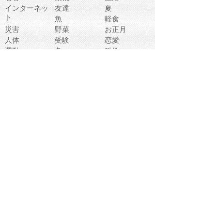
インターネッ
友達
夏
ト
魚
軽食
災害
野菜
お正月
人体
受験
恋愛
運動
冬
科学
表情
美術
掃除
睡眠
似顔絵
ペット
美容
戦争
世界
ファンタジー
本
風景
犬
就活
虫
花
あかちゃん
植物
鳥
海
文房具
食材
お風呂
フルーツ
干支
お年賀状
マスク
調味料
猫
物語
介護
南国
ウェディング
ランドマーク
環境問題
髪
スポーツ用具
書類
クリスマス
夏休み
怪我
テンプレート
メディア
食器
お祭り