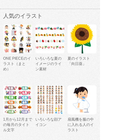
人気のイラスト
ONE PIECEのイ
いろいろな夏の
夏のイラスト
ラスト（まと
イメージのライ
「向日葵」
め）
ン素材
1月から12月まで
いろいろな顔ア
扇風機を服の中
の毎月のタイト
イコン
に入れる人のイ
ル文字
ラスト