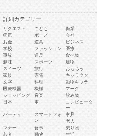
詳細カテゴリー
リクエスト
こども
職業
病気
ポーズ
会社
お金
道具
ビジネス
学校
ファッション
医療
事故
違反
食べ物
趣味
スポーツ
建物
スイーツ
旅行
おもちゃ
家族
家電
キャラクター
文字
料理
動物キャラ
医療機器
機械
マーク
ショッピング
音楽
飲み物
日本
車
コンピュータ
ー
パーティ
スマートフォ
家具
ン
老人
マナー
食事
乗り物
若者
動物
生活