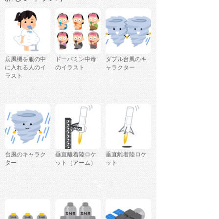
扇風機を服の中
ドーパミン中毒
ダブル台風のキ
に入れる人のイ
のイラスト
ャラクター
ラスト
台風のキャラク
垂直離着陸ロケ
垂直離着陸ロケ
ター
ット（アーム）
ット