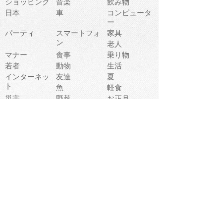
ショッピング
音楽
飲み物
日本
車
コンピュータ
ー
パーティ
スマートフォ
家具
ン
老人
マナー
食事
乗り物
若者
動物
生活
インターネッ
友達
夏
ト
魚
軽食
災害
野菜
お正月
人体
受験
恋愛
運動
冬
科学
表情
美術
掃除
睡眠
似顔絵
ペット
美容
戦争
世界
ファンタジー
本
風景
犬
就活
虫
花
あかちゃん
植物
鳥
海
文房具
食材
お風呂
フルーツ
干支
お年賀状
マスク