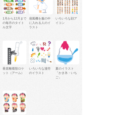
1月から12月まで
扇風機を服の中
いろいろな顔ア
の毎月のタイト
に入れる人のイ
イコン
ル文字
ラスト
垂直離着陸ロケ
いろいろな漫符
夏のイラスト
ット（アーム）
のイラスト
「かき氷・いち
ご」