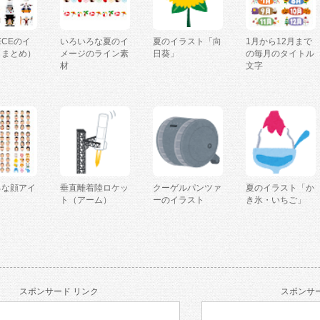
IECEのイ
いろいろな夏のイ
夏のイラスト「向
1月から12月まで
（まとめ）
メージのライン素
日葵」
の毎月のタイトル
材
文字
ろな顔アイ
垂直離着陸ロケッ
クーゲルパンツァ
夏のイラスト「か
ト（アーム）
ーのイラスト
き氷・いちご」
スポンサード リンク
スポンサー