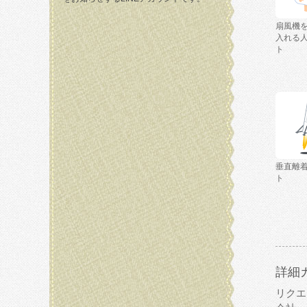
扇風機
入れる
ト
垂直離
ト
詳細
リクエ