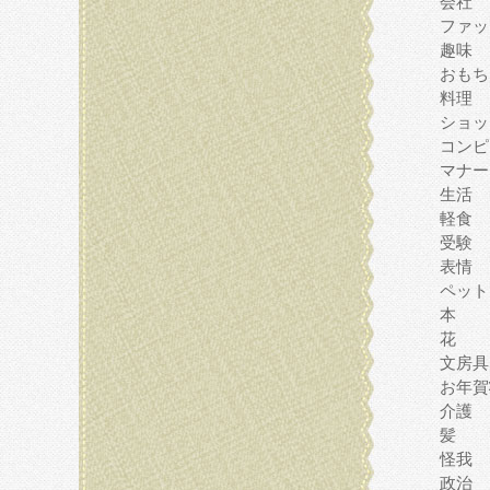
会社
ファッ
趣味
おもち
料理
ショッ
コンピ
マナー
生活
軽食
受験
表情
ペット
本
花
文房具
お年賀
介護
髪
怪我
政治