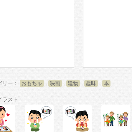
ゴリー：
おもちゃ
,
映画
,
建物
,
趣味
,
本
イラスト