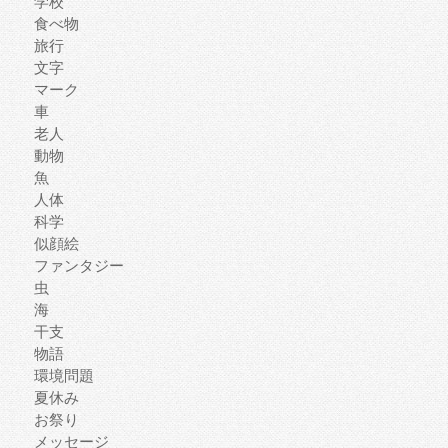
学校
食べ物
旅行
文字
マーク
車
老人
動物
魚
人体
科学
似顔絵
ファンタジー
虫
海
干支
物語
環境問題
夏休み
お祭り
メッセージ