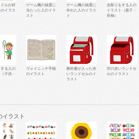
イドルが好
ゲーム機の抽選に
ゲーム機の抽選に
虫取りをする人の
性のイラス
当たった人のイラ
外れた人のイラス
イラスト（親子・
スト
ト
長袖）
をする人の
ヴォイニッチ手稿
教科書が入った赤
空の赤いランドセ
ト（子供・
のイラスト
いランドセルのイ
ルのイラスト
ラスト
のイラスト