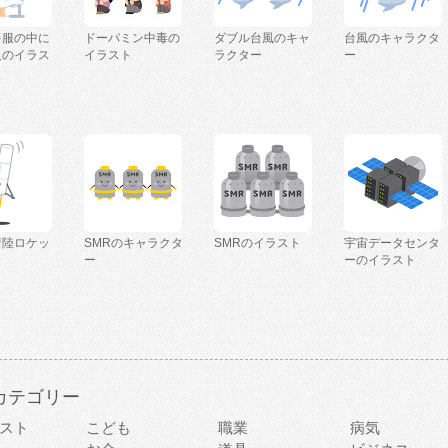
を服の中に
ドーパミン中毒の
ダブル台風のキャ
台風のキャラクタ
人のイラス
イラスト
ラクター
ー
着陸ロケッ
SMRのキャラクタ
SMRのイラスト
宇宙データセンタ
ー
ーのイラスト
カテゴリー
スト
こども
職業
病気