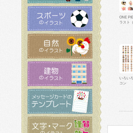
ONE P
ラスト
いろい
コン