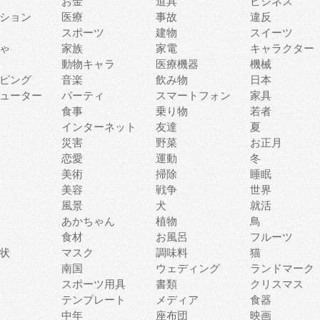
お金
道具
ビジネス
ション
医療
事故
違反
スポーツ
建物
スイーツ
ゃ
家族
家電
キャラクター
動物キャラ
医療機器
機械
ピング
音楽
飲み物
日本
ューター
パーティ
スマートフォン
家具
食事
乗り物
若者
インターネット
友達
夏
災害
野菜
お正月
恋愛
運動
冬
美術
掃除
睡眠
美容
戦争
世界
風景
犬
就活
あかちゃん
植物
鳥
食材
お風呂
フルーツ
状
マスク
調味料
猫
南国
ウェディング
ランドマーク
スポーツ用具
書類
クリスマス
テンプレート
メディア
食器
中年
座布団
映画