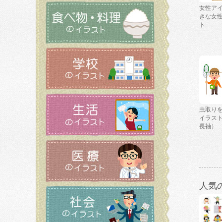
女性ア
きな女
ト
虫取り
イラス
長袖）
人気