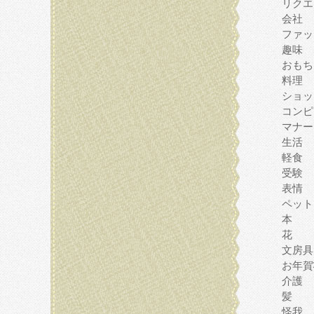
リクエ
会社
ファッ
趣味
おもち
料理
ショッ
コンピ
マナー
生活
軽食
受験
表情
ペット
本
花
文房具
お年賀
介護
髪
怪我