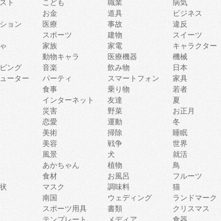
スト
こども
職業
病気
お金
道具
ビジネス
ション
医療
事故
違反
スポーツ
建物
スイーツ
ゃ
家族
家電
キャラクター
動物キャラ
医療機器
機械
ピング
音楽
飲み物
日本
ューター
パーティ
スマートフォン
家具
食事
乗り物
若者
インターネット
友達
夏
災害
野菜
お正月
恋愛
運動
冬
美術
掃除
睡眠
美容
戦争
世界
風景
犬
就活
あかちゃん
植物
鳥
食材
お風呂
フルーツ
状
マスク
調味料
猫
南国
ウェディング
ランドマーク
スポーツ用具
書類
クリスマス
テンプレート
メディア
食器