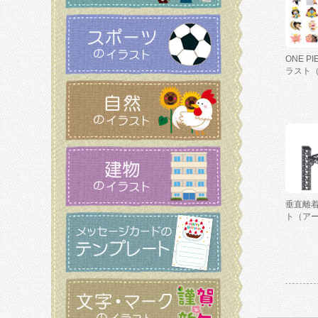
ONE P
ラスト
垂直離
ト（ア