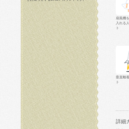
扇風機
入れる
ト
垂直離
ト
詳細