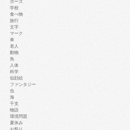
ポーズ
学校
食べ物
旅行
文字
マーク
車
老人
動物
魚
人体
科学
似顔絵
ファンタジー
虫
海
干支
物語
環境問題
夏休み
お祭り