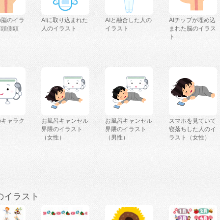
の脳のイラ
AIに取り込まれた
AIと融合した人の
AIチップが埋め込
前頭側頭
人のイラスト
イラスト
まれた脳のイラス
ト
のキャラク
お風呂キャンセル
お風呂キャンセル
スマホを見ていて
界隈のイラスト
界隈のイラスト
寝落ちした人のイ
（女性）
（男性）
ラスト（女性）
のイラスト