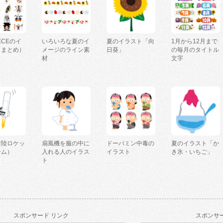
IECEのイ
いろいろな夏のイ
夏のイラスト「向
1月から12月まで
（まとめ）
メージのライン素
日葵」
の毎月のタイトル
材
文字
着陸ロケッ
扇風機を服の中に
ドーパミン中毒の
夏のイラスト「か
ーム）
入れる人のイラス
イラスト
き氷・いちご」
ト
スポンサード リンク
スポンサー