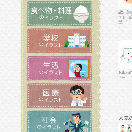
認知症
スト（
型）
お風呂
ター
人気