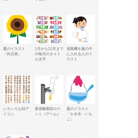
夏のイラスト
1月から12月まで
扇風機を服の中
「向日葵」
の毎月のタイト
に入れる人のイ
ル文字
ラスト
いろいろな顔ア
垂直離着陸ロケ
夏のイラスト
イコン
ット（アーム）
「かき氷・いち
ご」