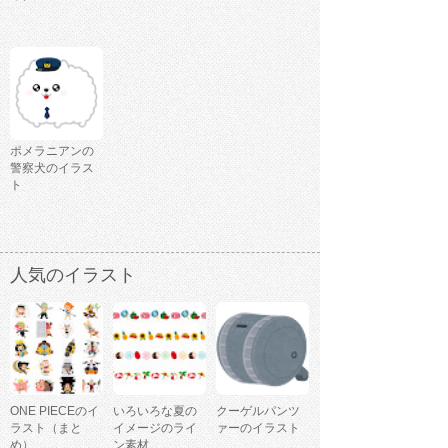
ポメラニアンの
警察犬のイラス
ト
人気のイラスト
ONE PIECEのイ
いろいろな夏の
クーゲルパンツ
ラスト（まと
イメージのライ
ァーのイラスト
め）
ン素材