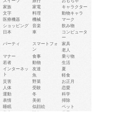
スイーツ
旅行
おもちゃ
家族
家電
キャラクター
文字
料理
動物キャラ
医療機器
機械
マーク
ショッピング
音楽
飲み物
日本
車
コンピュータ
ー
パーティ
スマートフォ
家具
ン
老人
マナー
食事
乗り物
若者
動物
生活
インターネッ
友達
夏
ト
魚
軽食
災害
野菜
お正月
人体
受験
恋愛
運動
冬
科学
表情
美術
掃除
睡眠
似顔絵
ペット
美容
戦争
世界
ファンタジー
本
風景
犬
就活
虫