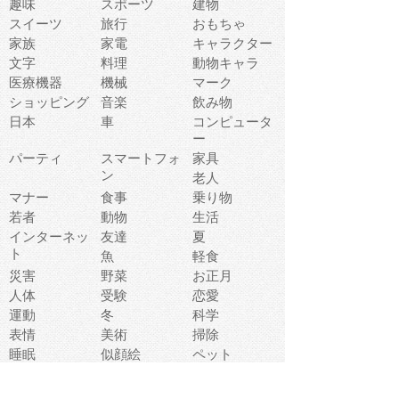
趣味
スポーツ
建物
スイーツ
旅行
おもちゃ
家族
家電
キャラクター
文字
料理
動物キャラ
医療機器
機械
マーク
ショッピング
音楽
飲み物
日本
車
コンピュータ
ー
パーティ
スマートフォ
家具
ン
老人
マナー
食事
乗り物
若者
動物
生活
インターネッ
友達
夏
ト
魚
軽食
災害
野菜
お正月
人体
受験
恋愛
運動
冬
科学
表情
美術
掃除
睡眠
似顔絵
ペット
美容
戦争
世界
ファンタジー
本
風景