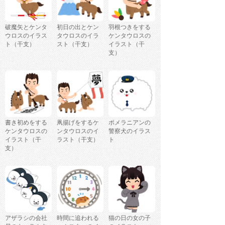
破魔矢とケンタ
初日の出とケン
羽根つきをする
ウロスのイラス
タウロスのイラ
ケンタウロスの
ト（干支）
スト（干支）
イラスト（干
支）
書き初めをする
凧揚げをするケ
ポメラニアンの
ケンタウロスの
ンタウロスのイ
警察犬のイラス
イラスト（干
ラスト（干支）
ト
支）
アザラシの会社
時間に追われる
猫の日の女の子