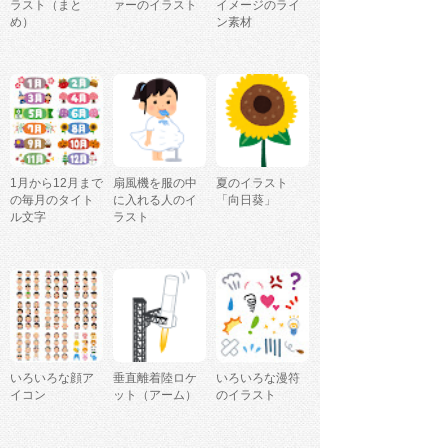
ラスト（まと
ァーのイラスト
イメージのライ
め）
ン素材
1月から12月まで
扇風機を服の中
夏のイラスト
の毎月のタイト
に入れる人のイ
「向日葵」
ル文字
ラスト
いろいろな顔ア
垂直離着陸ロケ
いろいろな漫符
イコン
ット（アーム）
のイラスト