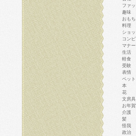
ファッ
趣味
おもち
料理
ショッ
コンピ
マナー
生活
軽食
受験
表情
ペット
本
花
文房具
お年賀
介護
髪
怪我
政治