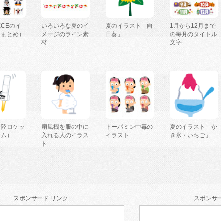
IECEのイ
いろいろな夏のイ
夏のイラスト「向
1月から12月まで
（まとめ）
メージのライン素
日葵」
の毎月のタイトル
材
文字
着陸ロケッ
扇風機を服の中に
ドーパミン中毒の
夏のイラスト「か
ーム）
入れる人のイラス
イラスト
き氷・いちご」
ト
スポンサード リンク
スポンサー