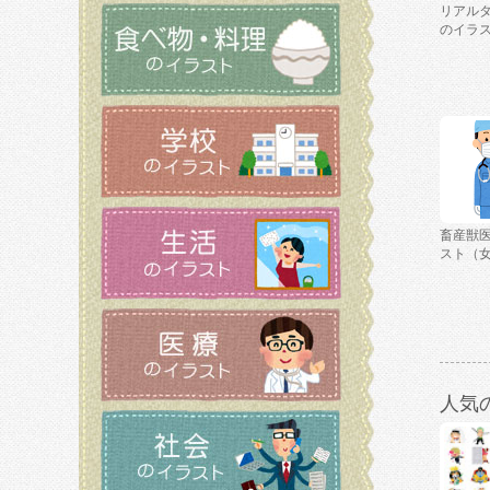
リアルタ
のイラ
畜産獣
スト（
人気