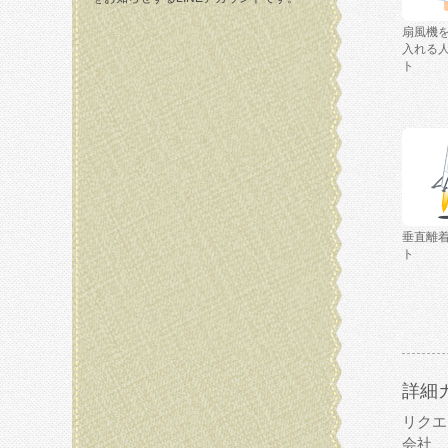
扇風機
入れる
ト
垂直離
ト
詳細
リクエ
会社