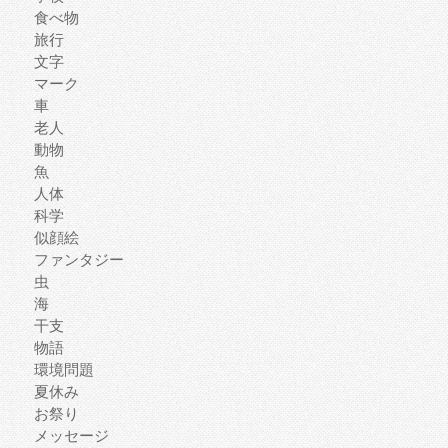
食べ物
旅行
文字
マーク
車
老人
動物
魚
人体
科学
似顔絵
ファンタジー
虫
海
干支
物語
環境問題
夏休み
お祭り
メッセージ