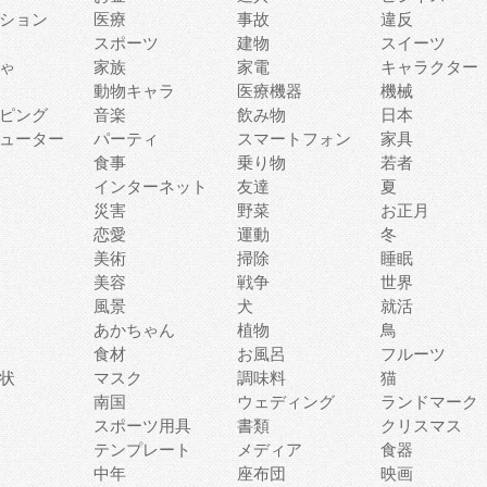
ション
医療
事故
違反
スポーツ
建物
スイーツ
ゃ
家族
家電
キャラクター
動物キャラ
医療機器
機械
ピング
音楽
飲み物
日本
ューター
パーティ
スマートフォン
家具
食事
乗り物
若者
インターネット
友達
夏
災害
野菜
お正月
恋愛
運動
冬
美術
掃除
睡眠
美容
戦争
世界
風景
犬
就活
あかちゃん
植物
鳥
食材
お風呂
フルーツ
状
マスク
調味料
猫
南国
ウェディング
ランドマーク
スポーツ用具
書類
クリスマス
テンプレート
メディア
食器
中年
座布団
映画