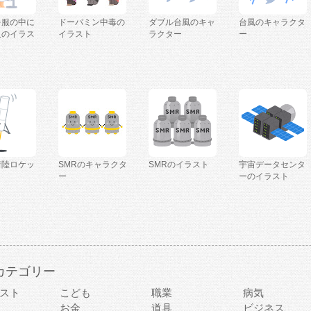
を服の中に
ドーパミン中毒の
ダブル台風のキャ
台風のキャラクタ
人のイラス
イラスト
ラクター
ー
着陸ロケッ
SMRのキャラクタ
SMRのイラスト
宇宙データセンタ
ー
ーのイラスト
カテゴリー
スト
こども
職業
病気
お金
道具
ビジネス