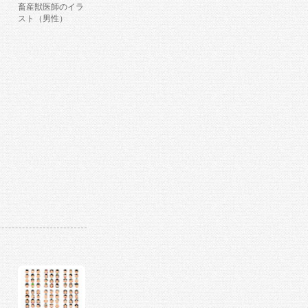
畜産獣医師のイラ
スト（男性）