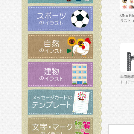
ONE P
ラスト
垂直離
ト（ア