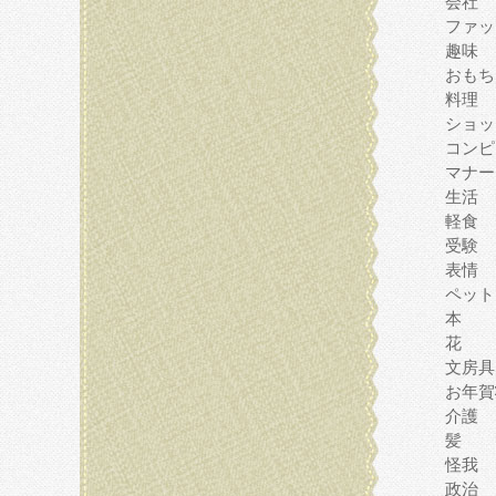
会社
ファッ
趣味
おもち
料理
ショッ
コンピ
マナー
生活
軽食
受験
表情
ペット
本
花
文房具
お年賀
介護
髪
怪我
政治