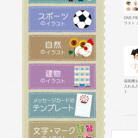
ONE P
ラスト
扇風機
入れる
ト