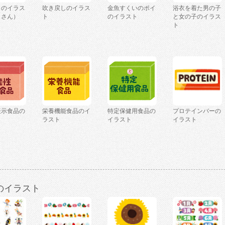
しのイラス
吹き戻しのイラス
金魚すくいのポイ
浴衣を着た男の子
くさん）
ト
のイラスト
と女の子のイラス
ト
表示食品の
栄養機能食品のイ
特定保健用食品の
プロテインバーの
ト
ラスト
イラスト
イラスト
のイラスト