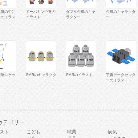
を服の中に
ドーパミン中毒の
ダブル台風のキャ
台風のキャラクタ
人のイラス
イラスト
ラクター
ー
着陸ロケッ
SMRのキャラクタ
SMRのイラスト
宇宙データセンタ
ー
ーのイラスト
カテゴリー
スト
こども
職業
病気