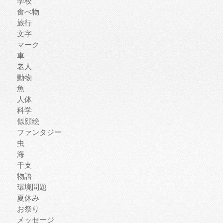
学校
食べ物
旅行
文字
マーク
車
老人
動物
魚
人体
科学
似顔絵
ファンタジー
虫
海
干支
物語
環境問題
夏休み
お祭り
メッセージ