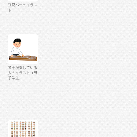
豆腐バーのイラス
ト
琴を演奏している
人のイラスト（男
子学生）