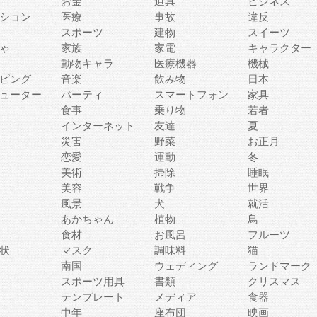
お金
道具
ビジネス
ション
医療
事故
違反
スポーツ
建物
スイーツ
ゃ
家族
家電
キャラクター
動物キャラ
医療機器
機械
ピング
音楽
飲み物
日本
ューター
パーティ
スマートフォン
家具
食事
乗り物
若者
インターネット
友達
夏
災害
野菜
お正月
恋愛
運動
冬
美術
掃除
睡眠
美容
戦争
世界
風景
犬
就活
あかちゃん
植物
鳥
食材
お風呂
フルーツ
状
マスク
調味料
猫
南国
ウェディング
ランドマーク
スポーツ用具
書類
クリスマス
テンプレート
メディア
食器
中年
座布団
映画