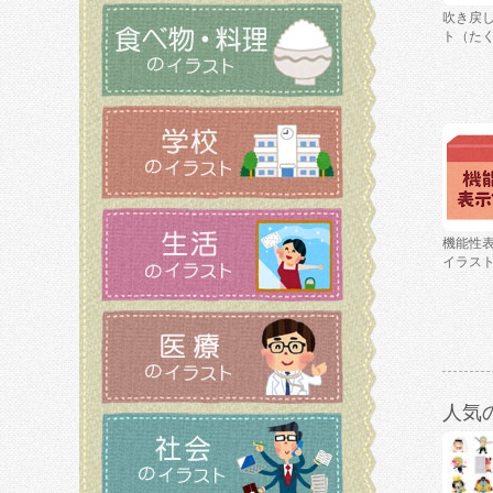
吹き戻
ト（た
機能性
イラス
人気