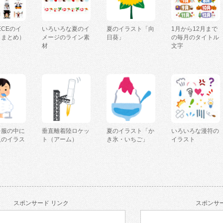
IECEのイ
いろいろな夏のイ
夏のイラスト「向
1月から12月まで
（まとめ）
メージのライン素
日葵」
の毎月のタイトル
材
文字
を服の中に
垂直離着陸ロケッ
夏のイラスト「か
いろいろな漫符の
人のイラス
ト（アーム）
き氷・いちご」
イラスト
スポンサード リンク
スポンサー