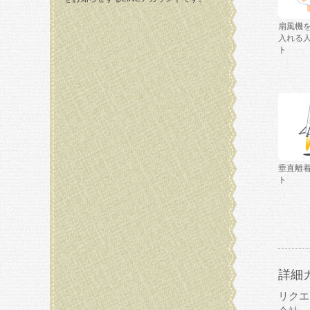
扇風機
入れる
ト
垂直離
ト
詳細
リクエ