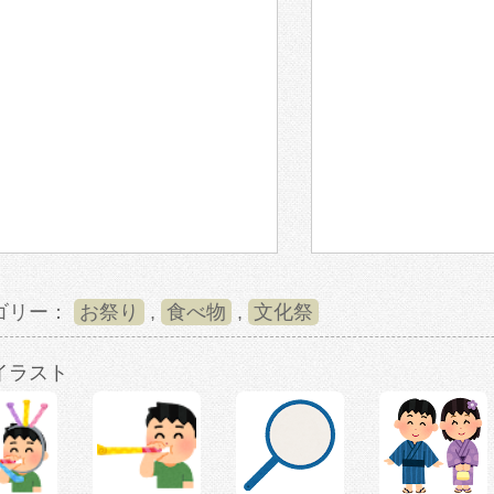
ゴリー：
お祭り
,
食べ物
,
文化祭
イラスト