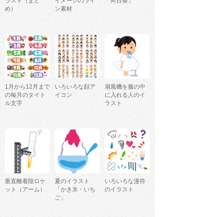
ラスト（まと
イメージのライ
「向日葵」
め）
ン素材
1月から12月まで
いろいろな顔ア
扇風機を服の中
の毎月のタイト
イコン
に入れる人のイ
ル文字
ラスト
垂直離着陸ロケ
夏のイラスト
いろいろな漫符
ット（アーム）
「かき氷・いち
のイラスト
ご」