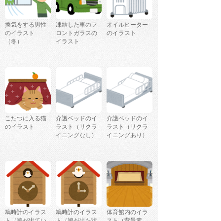
換気をする男性
凍結した車のフ
オイルヒーター
のイラスト
ロントガラスの
のイラスト
（冬）
イラスト
こたつに入る猫
介護ベッドのイ
介護ベッドのイ
のイラスト
ラスト（リクラ
ラスト（リクラ
イニングなし）
イニングあり）
鳩時計のイラス
鳩時計のイラス
体育館内のイラ
ト（鳩が出てい
ト（鳩が出た状
スト（背景素