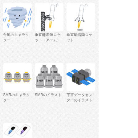
台風のキャラク
垂直離着陸ロケ
垂直離着陸ロケ
ター
ット（アーム）
ット
SMRのキャラク
SMRのイラスト
宇宙データセン
ター
ターのイラスト