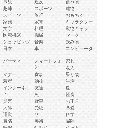
事故
違反
食べ物
趣味
スポーツ
建物
スイーツ
旅行
おもちゃ
家族
家電
キャラクター
文字
料理
動物キャラ
医療機器
機械
マーク
ショッピング
音楽
飲み物
日本
車
コンピュータ
ー
パーティ
スマートフォ
家具
ン
老人
マナー
食事
乗り物
若者
動物
生活
インターネッ
友達
夏
ト
魚
軽食
災害
野菜
お正月
人体
受験
恋愛
運動
冬
科学
表情
美術
掃除
睡眠
似顔絵
ペット
美容
戦争
世界