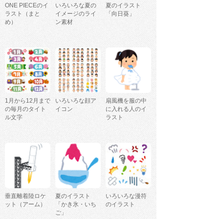
ONE PIECEのイ
いろいろな夏の
夏のイラスト
ラスト（まと
イメージのライ
「向日葵」
め）
ン素材
1月から12月まで
いろいろな顔ア
扇風機を服の中
の毎月のタイト
イコン
に入れる人のイ
ル文字
ラスト
垂直離着陸ロケ
夏のイラスト
いろいろな漫符
ット（アーム）
「かき氷・いち
のイラスト
ご」