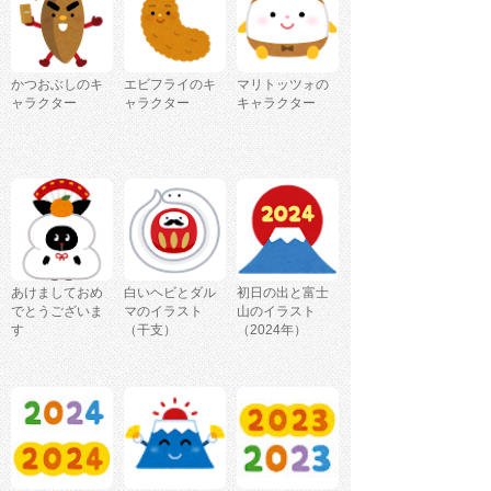
かつおぶしのキ
エビフライのキ
マリトッツォの
ャラクター
ャラクター
キャラクター
あけましておめ
白いヘビとダル
初日の出と富士
でとうございま
マのイラスト
山のイラスト
す
（干支）
（2024年）