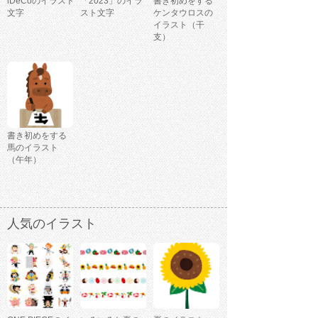
iDeCoのイラスト
「2023」のイラ
書き初めをする
文字
スト文字
ケンタウロスの
イラスト（干
支）
書き初めをする
馬のイラスト
（午年）
人気のイラスト