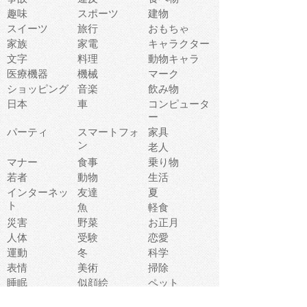
趣味
スポーツ
建物
スイーツ
旅行
おもちゃ
家族
家電
キャラクター
文字
料理
動物キャラ
医療機器
機械
マーク
ショッピング
音楽
飲み物
日本
車
コンピュータ
ー
パーティ
スマートフォ
家具
ン
老人
マナー
食事
乗り物
若者
動物
生活
インターネッ
友達
夏
ト
魚
軽食
災害
野菜
お正月
人体
受験
恋愛
運動
冬
科学
表情
美術
掃除
睡眠
似顔絵
ペット
美容
戦争
世界