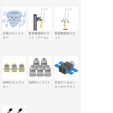
台風のキャラク
垂直離着陸ロケ
垂直離着陸ロケ
ター
ット（アーム）
ット
SMRのキャラク
SMRのイラスト
宇宙データセン
ター
ターのイラスト