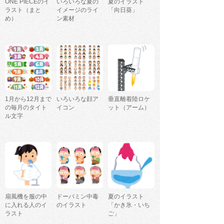
ONE PIECEのイ
いろいろな夏の
夏のイラスト
ラスト（まと
イメージのライ
「向日葵」
め）
ン素材
1月から12月まで
いろいろな顔ア
垂直離着陸ロケ
の毎月のタイト
イコン
ット（アーム）
ル文字
扇風機を服の中
ドーパミン中毒
夏のイラスト
に入れる人のイ
のイラスト
「かき氷・いち
ラスト
ご」