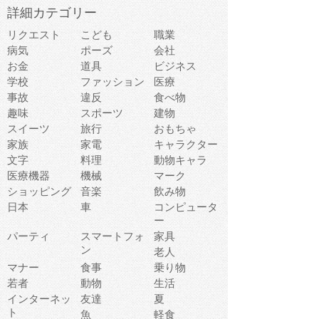
詳細カテゴリー
リクエスト
こども
職業
病気
ポーズ
会社
お金
道具
ビジネス
学校
ファッション
医療
事故
違反
食べ物
趣味
スポーツ
建物
スイーツ
旅行
おもちゃ
家族
家電
キャラクター
文字
料理
動物キャラ
医療機器
機械
マーク
ショッピング
音楽
飲み物
日本
車
コンピュータ
ー
パーティ
スマートフォ
家具
ン
老人
マナー
食事
乗り物
若者
動物
生活
インターネッ
友達
夏
ト
魚
軽食