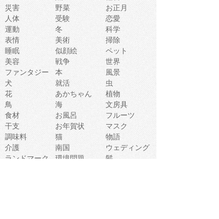
災害
野菜
お正月
人体
受験
恋愛
運動
冬
科学
表情
美術
掃除
睡眠
似顔絵
ペット
美容
戦争
世界
ファンタジー
本
風景
犬
就活
虫
花
あかちゃん
植物
鳥
海
文房具
食材
お風呂
フルーツ
干支
お年賀状
マスク
調味料
猫
物語
介護
南国
ウェディング
ランドマーク
環境問題
髪
スポーツ用具
書類
クリスマス
夏休み
怪我
テンプレート
メディア
食器
お祭り
政治
中年
座布団
映画
メッセージ
電車