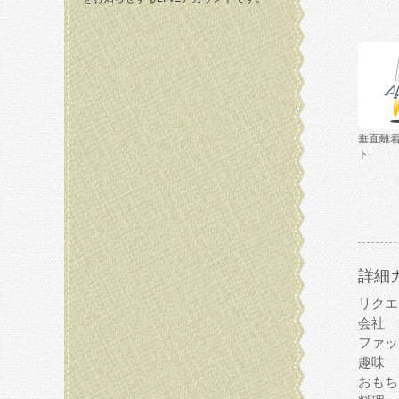
垂直離
ト
詳細
リクエ
会社
ファッ
趣味
おもち