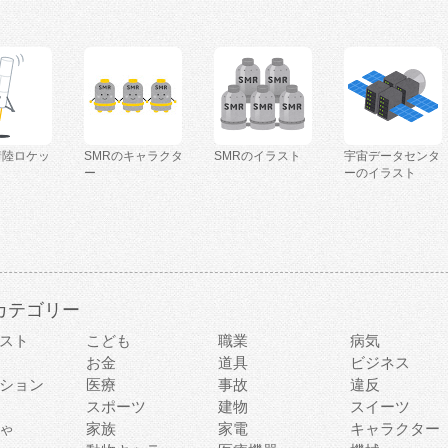
着陸ロケッ
SMRのキャラクタ
SMRのイラスト
宇宙データセンタ
ー
ーのイラスト
カテゴリー
スト
こども
職業
病気
お金
道具
ビジネス
ション
医療
事故
違反
スポーツ
建物
スイーツ
ゃ
家族
家電
キャラクター