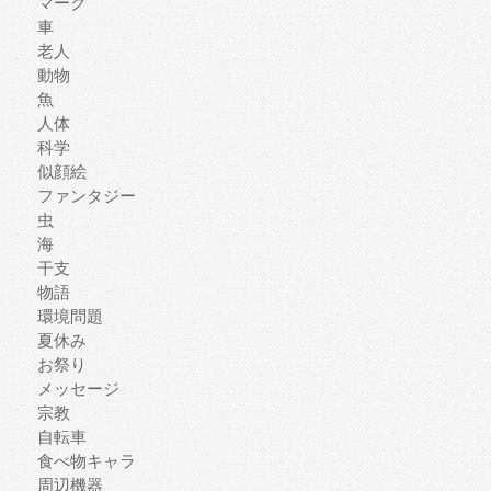
マーク
車
老人
動物
魚
人体
科学
似顔絵
ファンタジー
虫
海
干支
物語
環境問題
夏休み
お祭り
メッセージ
宗教
自転車
食べ物キャラ
周辺機器