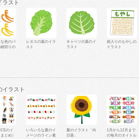
イラスト
ろな色のパ
レタスの葉のイラ
キャベツの葉のイ
袋入りのもやしの
の細切りの
スト
ラスト
イラスト
ト
のイラスト
IECEのイ
いろいろな夏のイ
夏のイラスト「向
1月から12月まで
（まとめ）
メージのライン素
日葵」
の毎月のタイトル