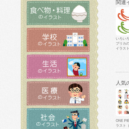
関連
いろい
プリカ
イラス
人気
ONE P
ラスト