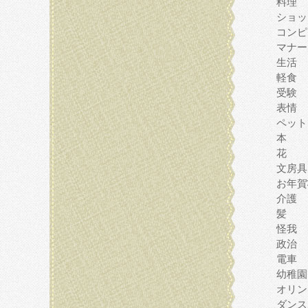
料理
ショッ
コンピ
マナー
生活
軽食
受験
表情
ペット
本
花
文房具
お年賀
介護
髪
怪我
政治
電車
幼稚園
オリン
ダンス