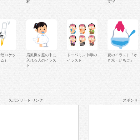
材
文字
着陸ロケッ
扇風機を服の中に
ドーパミン中毒の
夏のイラスト「か
ーム）
入れる人のイラス
イラスト
き氷・いちご」
ト
スポンサード リンク
スポンサー