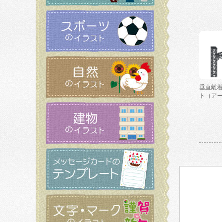
垂直離
ト（ア