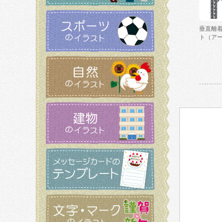
垂直離
ト（ア