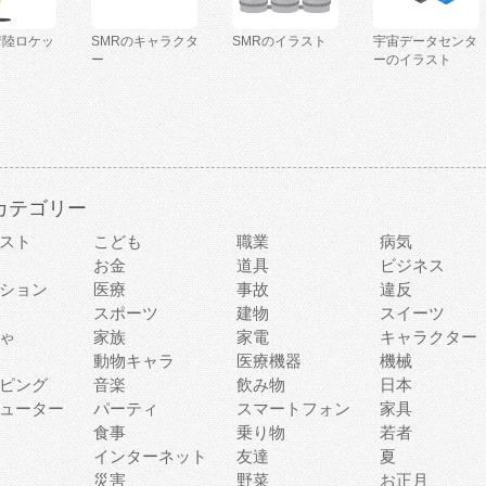
着陸ロケッ
SMRのキャラクタ
SMRのイラスト
宇宙データセンタ
ー
ーのイラスト
カテゴリー
スト
こども
職業
病気
お金
道具
ビジネス
ション
医療
事故
違反
スポーツ
建物
スイーツ
ゃ
家族
家電
キャラクター
動物キャラ
医療機器
機械
ピング
音楽
飲み物
日本
ューター
パーティ
スマートフォン
家具
食事
乗り物
若者
インターネット
友達
夏
災害
野菜
お正月