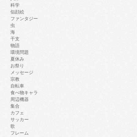
科学
似顔絵
ファンタジー
虫
海
干支
物語
環境問題
夏休み
お祭り
メッセージ
宗教
自転車
食べ物キャラ
周辺機器
集合
カフェ
サッカー
歌
フレーム