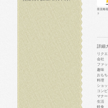
垂直離
ト
詳細
リクエ
会社
ファッ
趣味
おもち
料理
ショッ
コンピ
マナー
生活
軽食