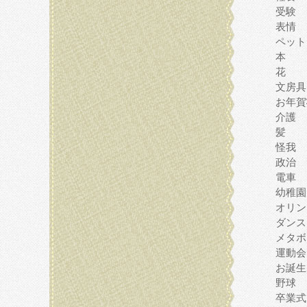
受験
表情
ペット
本
花
文房具
お年賀
介護
髪
怪我
政治
電車
幼稚園
オリン
ダンス
メタボ
運動会
お誕生
野球
卒業式