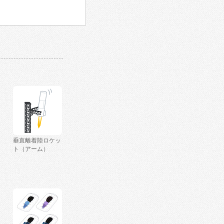
垂直離着陸ロケッ
ト（アーム）