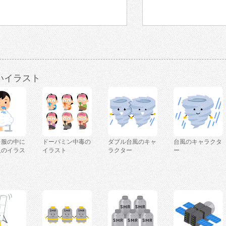
いイラスト
を服の中に
ドーパミン中毒の
ダブル台風のキャ
台風のキャラクタ
人のイラス
イラスト
ラクター
ー