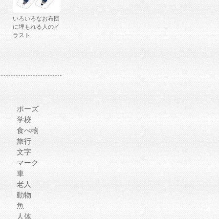
いろいろなお布団
に埋もれる人のイ
ラスト
ポーズ
学校
食べ物
旅行
文字
マーク
車
老人
動物
魚
人体