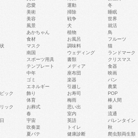
恋愛
運動
冬
美術
掃除
睡眠
美容
戦争
世界
風景
犬
就活
あかちゃん
植物
鳥
食材
お風呂
フルーツ
状
マスク
調味料
猫
南国
ウェディング
ランドマーク
スポーツ用具
書類
クリスマス
テンプレート
メディア
食器
中年
座布団
映画
ゴミ
楽器
パン
エネルギー
引越し
農業
ピック
飾り
お寿司
POP
体育
梅雨
棒人間
リック
お葬式
思い出
歯
春
室内
流通
日
宇宙
英語
バレンタイン
吹奏楽
トイレ
秋
夏バテ
健康診断
爬虫類両生類