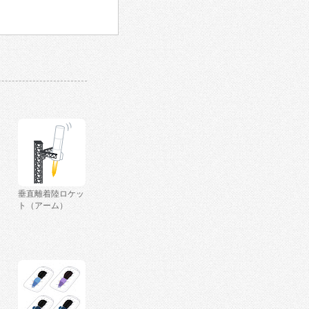
垂直離着陸ロケッ
ト（アーム）