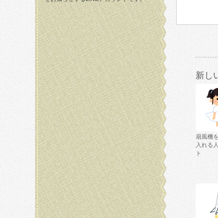
新し
扇風機
入れる
ト