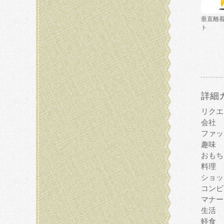
垂直離
ト
詳細
リクエ
会社
ファッ
趣味
おもち
料理
ショッ
コンピ
マナー
生活
軽食