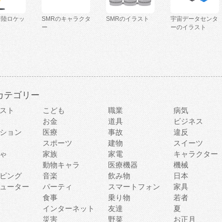
着陸ロケッ
SMRのキャラクタ
SMRのイラスト
宇宙データセンタ
ー
ーのイラスト
カテゴリー
スト
こども
職業
病気
お金
道具
ビジネス
ション
医療
事故
違反
スポーツ
建物
スイーツ
ゃ
家族
家電
キャラクター
動物キャラ
医療機器
機械
ピング
音楽
飲み物
日本
ューター
パーティ
スマートフォン
家具
食事
乗り物
若者
インターネット
友達
夏
災害
野菜
お正月