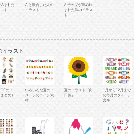
り込まれた
AIと融合した人の
AIチップが埋め込
ラスト
イラスト
まれた脳のイラス
ト
のイラスト
IECEのイ
いろいろな夏のイ
夏のイラスト「向
1月から12月まで
（まとめ）
メージのライン素
日葵」
の毎月のタイトル
材
文字