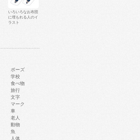
いろいろなお布団
に埋もれる人のイ
ラスト
ポーズ
学校
食べ物
旅行
文字
マーク
車
老人
動物
魚
人体