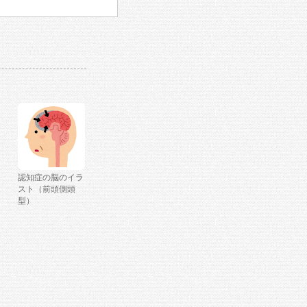
認知症の脳のイラ
スト（前頭側頭
型）