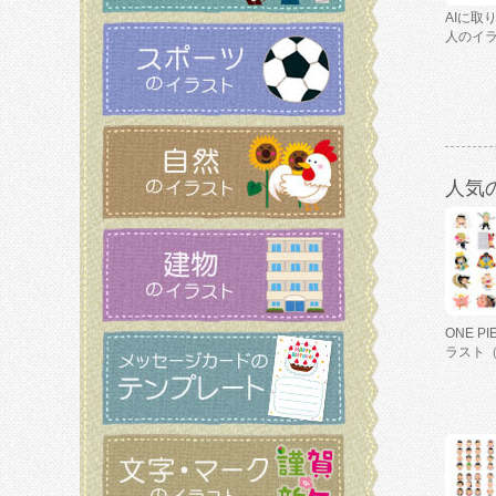
AIに取
人のイ
人気
ONE P
ラスト