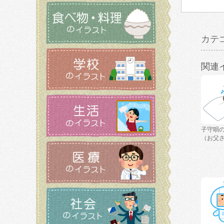
カテ
関連
子守唄
（お父