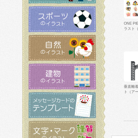
ONE P
ラスト
垂直離
ト（ア