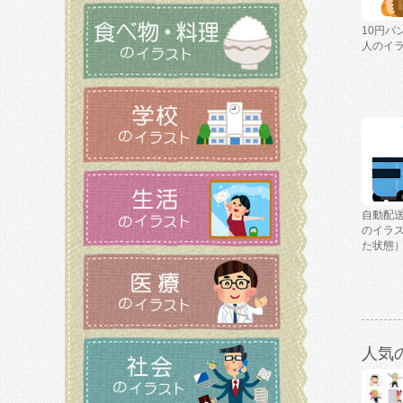
10円パ
人のイ
自動配
のイラ
た状態
人気