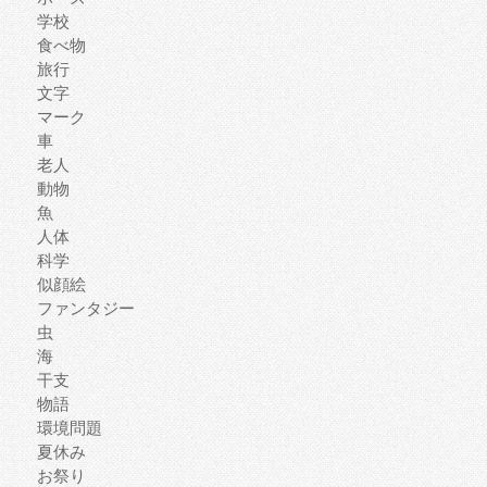
学校
食べ物
旅行
文字
マーク
車
老人
動物
魚
人体
科学
似顔絵
ファンタジー
虫
海
干支
物語
環境問題
夏休み
お祭り