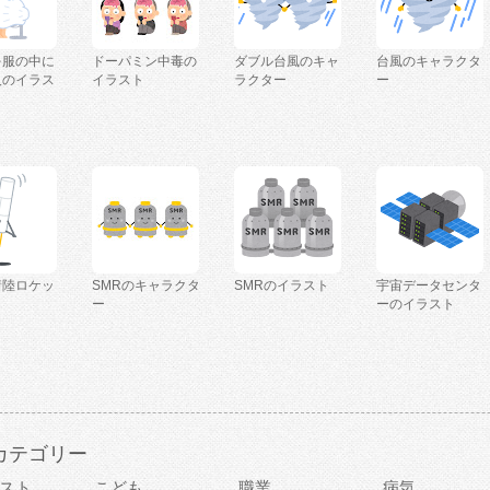
を服の中に
ドーパミン中毒の
ダブル台風のキャ
台風のキャラクタ
人のイラス
イラスト
ラクター
ー
着陸ロケッ
SMRのキャラクタ
SMRのイラスト
宇宙データセンタ
ー
ーのイラスト
カテゴリー
スト
こども
職業
病気