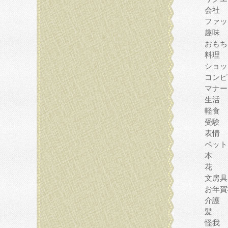
会社
ファッ
趣味
おもち
料理
ショッ
コンピ
マナー
生活
軽食
受験
表情
ペット
本
花
文房具
お年賀
介護
髪
怪我