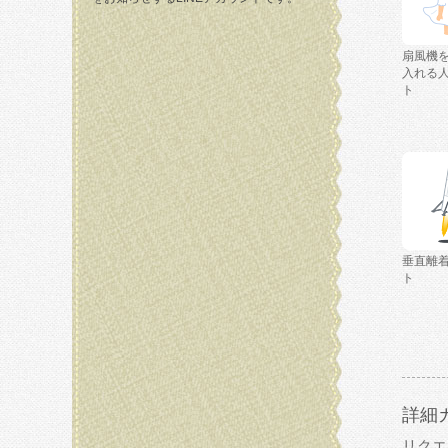
扇風機
入れる
ト
垂直離
ト
詳細
リクエ