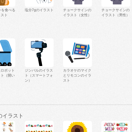
ンを食べる
塩分7gのイラスト
チョークサインの
チョークサインの
ラスト
イラスト（女性）
イラスト（男性）
送ロボット
ジンバルのイラス
カラオケのマイク
スト（開い
ト（スマートフォ
とリモコンのイラ
）
ン）
スト
のイラスト