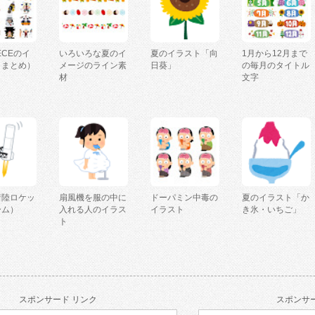
IECEのイ
いろいろな夏のイ
夏のイラスト「向
1月から12月まで
（まとめ）
メージのライン素
日葵」
の毎月のタイトル
材
文字
着陸ロケッ
扇風機を服の中に
ドーパミン中毒の
夏のイラスト「か
ーム）
入れる人のイラス
イラスト
き氷・いちご」
ト
スポンサード リンク
スポンサー