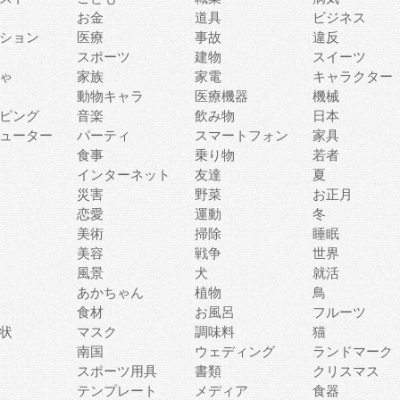
お金
道具
ビジネス
ション
医療
事故
違反
スポーツ
建物
スイーツ
ゃ
家族
家電
キャラクター
動物キャラ
医療機器
機械
ピング
音楽
飲み物
日本
ューター
パーティ
スマートフォン
家具
食事
乗り物
若者
インターネット
友達
夏
災害
野菜
お正月
恋愛
運動
冬
美術
掃除
睡眠
美容
戦争
世界
風景
犬
就活
あかちゃん
植物
鳥
食材
お風呂
フルーツ
状
マスク
調味料
猫
南国
ウェディング
ランドマーク
スポーツ用具
書類
クリスマス
テンプレート
メディア
食器