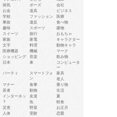
病気
ポーズ
会社
お金
道具
ビジネス
学校
ファッション
医療
事故
違反
食べ物
趣味
スポーツ
建物
スイーツ
旅行
おもちゃ
家族
家電
キャラクター
文字
料理
動物キャラ
医療機器
機械
マーク
ショッピング
音楽
飲み物
日本
車
コンピュータ
ー
パーティ
スマートフォ
家具
ン
老人
マナー
食事
乗り物
若者
動物
生活
インターネッ
友達
夏
ト
魚
軽食
災害
野菜
お正月
人体
受験
恋愛