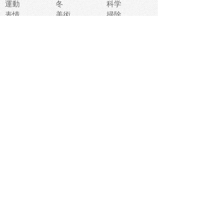
運動
冬
科学
表情
美術
掃除
睡眠
似顔絵
ペット
美容
戦争
世界
ファンタジー
本
風景
犬
就活
虫
花
あかちゃん
植物
鳥
海
文房具
食材
お風呂
フルーツ
干支
お年賀状
マスク
調味料
猫
物語
介護
南国
ウェディング
ランドマーク
環境問題
髪
スポーツ用具
書類
クリスマス
夏休み
怪我
テンプレート
メディア
食器
お祭り
政治
中年
座布団
映画
メッセージ
電車
ゴミ
楽器
パン
宗教
幼稚園
エネルギー
引越し
農業
自転車