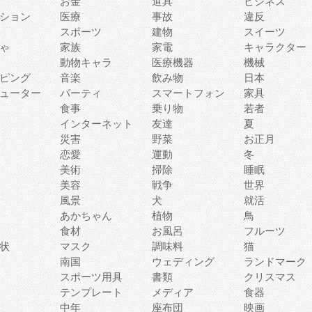
お金
道具
ビジネス
ション
医療
事故
違反
スポーツ
建物
スイーツ
ゃ
家族
家電
キャラクター
動物キャラ
医療機器
機械
ピング
音楽
飲み物
日本
ューター
パーティ
スマートフォン
家具
食事
乗り物
若者
インターネット
友達
夏
災害
野菜
お正月
恋愛
運動
冬
美術
掃除
睡眠
美容
戦争
世界
風景
犬
就活
あかちゃん
植物
鳥
食材
お風呂
フルーツ
状
マスク
調味料
猫
南国
ウェディング
ランドマーク
スポーツ用具
書類
クリスマス
テンプレート
メディア
食器
中年
座布団
映画