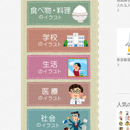
扇風機
入れる
ト
垂直離
ト
人気