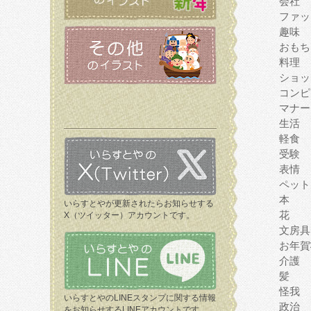
会社
ファッ
趣味
おもち
料理
ショッ
コンピ
マナー
生活
軽食
受験
表情
ペット
本
いらすとやが更新されたらお知らせする
花
X（ツイッター）アカウントです。
文房具
お年賀
介護
髪
怪我
いらすとやのLINEスタンプに関する情報
政治
をお知らせするLINEアカウントです。