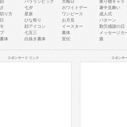
顔
パラリンピック
大晦日
乗り物キャラ
ざ
七夕
ホワイトデー
暑中見舞い
切り方
星座
ワンピース
成人式
日
ひな祭り
お月見
パターン
モ
顔アイコン
イースター
勤労感謝の日
プ
七五三
書体
メッセージカ
書体
白抜き書体
宣伝
旗
スポンサード リンク
スポンサー