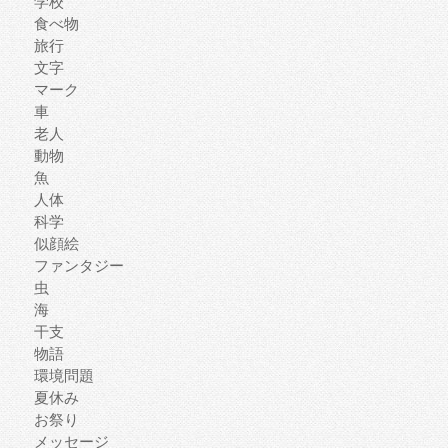
学校
食べ物
旅行
文字
マーク
車
老人
動物
魚
人体
科学
似顔絵
ファンタジー
虫
海
干支
物語
環境問題
夏休み
お祭り
メッセージ