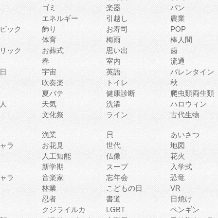
ゴミ
楽器
パン
エネルギー
引越し
農業
ピック
飾り
お寿司
POP
体育
梅雨
棒人間
リック
お葬式
思い出
歯
春
室内
流通
日
宇宙
英語
バレンタイン
吹奏楽
トイレ
秋
夏バテ
健康診断
爬虫類両生類
人
天気
洗濯
ハロウィン
文化祭
ライン
古代生物
漁業
貝
あいさつ
ャラ
お花見
世代
地図
人工知能
仏像
花火
新学期
スープ
入学式
ャラ
音楽家
忘年会
恐竜
林業
こどもの日
VR
忍者
書道
日焼け
クジライルカ
LGBT
ペンギン