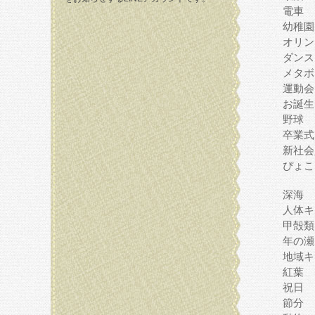
電車
幼稚園
オリン
ダンス
メタボ
運動会
お誕生
野球
卒業式
新社会
ぴょこ
深海
人体キ
甲殻類
年の瀬
地域キ
紅葉
祝日
節分