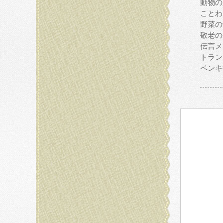
動物の
ことわ
野菜の
敬老の
伝言メ
トラン
ペンキ