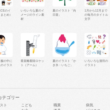
IECEのイ
いろいろな夏のイ
夏のイラスト「向
1月から12月まで
（まとめ）
メージのライン素
日葵」
の毎月のタイトル
材
文字
を服の中に
垂直離着陸ロケッ
夏のイラスト「か
いろいろな漫符の
人のイラス
ト（アーム）
き氷・いちご」
イラスト
カテゴリー
スト
こども
職業
病気