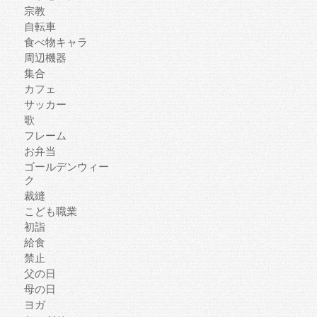
宗教
自転車
食べ物キャラ
周辺機器
集合
カフェ
サッカー
歌
フレーム
お弁当
ゴールデンウィー
ク
裁縫
こども職業
初詣
給食
禁止
父の日
母の日
ヨガ