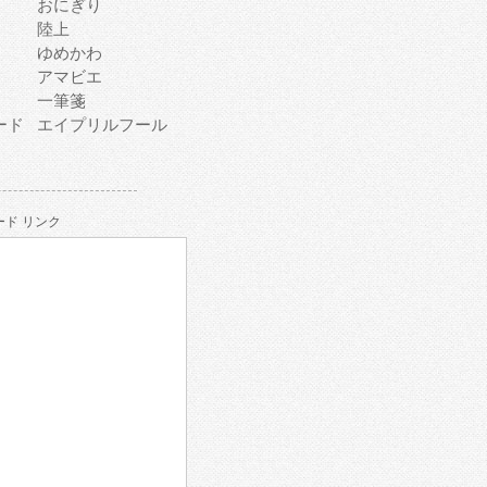
おにぎり
陸上
ゆめかわ
アマビエ
一筆箋
ード
エイプリルフール
ド リンク