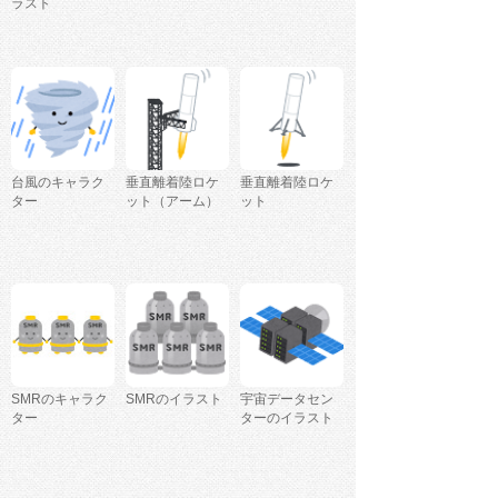
ラスト
台風のキャラク
垂直離着陸ロケ
垂直離着陸ロケ
ター
ット（アーム）
ット
SMRのキャラク
SMRのイラスト
宇宙データセン
ター
ターのイラスト