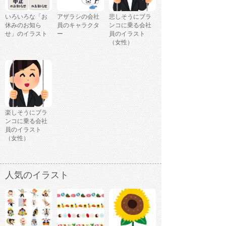
いろいろな「お
アザラシの会社
悲しそうにブラ
休みのお知ら
員のキャラクタ
ンコに乗る会社
せ」のイラスト
ー
員のイラスト
（女性）
楽しそうにブラ
ンコに乗る会社
員のイラスト
（女性）
人気のイラスト