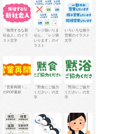
「無理するな新
「レジ袋いりま
いろいろな縮小
社会人」のイラ
せん」「レジ袋
営業のイラスト
スト文字
いります」のイ
文字
ラスト
「営業再開！」
「黙食にご協力
「黙浴にご協力
のPOP素材
ください」の文
ください」の文
字
字