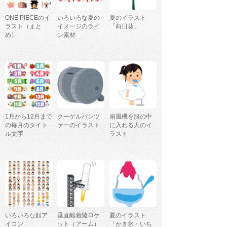
ONE PIECEのイ
いろいろな夏の
夏のイラスト
ラスト（まと
イメージのライ
「向日葵」
め）
ン素材
1月から12月まで
クーゲルパンツ
扇風機を服の中
の毎月のタイト
ァーのイラスト
に入れる人のイ
ル文字
ラスト
いろいろな顔ア
垂直離着陸ロケ
夏のイラスト
イコン
ット（アーム）
「かき氷・いち