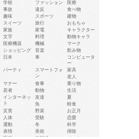
学校
ファッション
医療
事故
違反
食べ物
趣味
スポーツ
建物
スイーツ
旅行
おもちゃ
家族
家電
キャラクター
文字
料理
動物キャラ
医療機器
機械
マーク
ショッピング
音楽
飲み物
日本
車
コンピュータ
ー
パーティ
スマートフォ
家具
ン
老人
マナー
食事
乗り物
若者
動物
生活
インターネッ
友達
夏
ト
魚
軽食
災害
野菜
お正月
人体
受験
恋愛
運動
冬
科学
表情
美術
掃除
睡眠
似顔絵
ペット