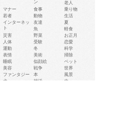
ン
老人
マナー
食事
乗り物
若者
動物
生活
インターネッ
友達
夏
ト
魚
軽食
災害
野菜
お正月
人体
受験
恋愛
運動
冬
科学
表情
美術
掃除
睡眠
似顔絵
ペット
美容
戦争
世界
ファンタジー
本
風景
犬
就活
虫
花
あかちゃん
植物
鳥
海
文房具
食材
お風呂
フルーツ
干支
お年賀状
マスク
調味料
猫
物語
介護
南国
ウェディング
ランドマーク
環境問題
髪