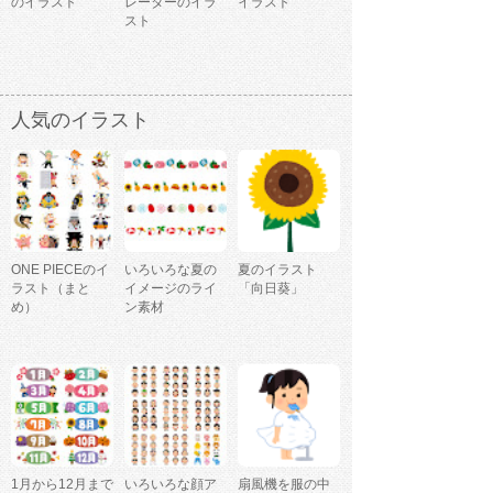
のイラスト
レーターのイラ
イラスト
スト
人気のイラスト
ONE PIECEのイ
いろいろな夏の
夏のイラスト
ラスト（まと
イメージのライ
「向日葵」
め）
ン素材
1月から12月まで
いろいろな顔ア
扇風機を服の中