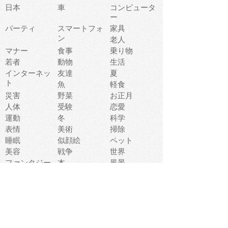
日本
車
コンピュータ
ー
パーティ
スマートフォ
家具
ン
老人
マナー
食事
乗り物
若者
動物
生活
インターネッ
友達
夏
ト
魚
軽食
災害
野菜
お正月
人体
受験
恋愛
運動
冬
科学
表情
美術
掃除
睡眠
似顔絵
ペット
美容
戦争
世界
ファンタジー
本
風景
犬
就活
虫
花
あかちゃん
植物
鳥
海
文房具
食材
お風呂
フルーツ
干支
お年賀状
マスク