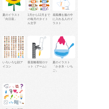
夏のイラスト
1月から12月まで
扇風機を服の中
「向日葵」
の毎月のタイト
に入れる人のイ
ル文字
ラスト
いろいろな顔ア
垂直離着陸ロケ
夏のイラスト
イコン
ット（アーム）
「かき氷・いち
ご」